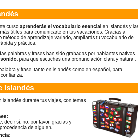
andés
ste curso
aprenderás el vocabulario esencial
en islandés y la
 más útiles para comunicarte en tus vacaciones. Gracias a
o método de aprendizaje variado, ampliarás tu vocabulario de
rápida y práctica.
las palabras y frases han sido grabadas por hablantes nativos
 sonido
, para que escuches una pronunciación clara y natural.
alabra y frase, tanto en islandés como en español, para
 confianza.
 islandés
 islandés durante tus viajes, con temas
nes:
 decir sí, no, por favor, gracias y
 procedencia de alguien.
ncia: