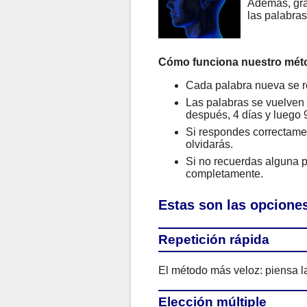
Además, gra
las palabra
Cómo funciona nuestro mét
Cada palabra nueva se r
Las palabras se vuelven a
después, 4 días y luego 9
Si respondes correctamen
olvidarás.
Si no recuerdas alguna p
completamente.
Estas son las opciones
Repetición rápida
El método más veloz: piensa la
Elección múltiple