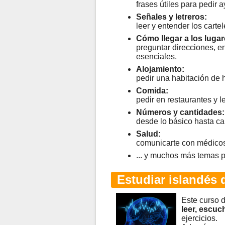
frases útiles para pedir 
Señales y letreros:
leer y entender los carte
Cómo llegar a los lugar
preguntar direcciones, enc
esenciales.
Alojamiento:
pedir una habitación de 
Comida:
pedir en restaurantes y l
Números y cantidades:
desde lo básico hasta c
Salud:
comunicarte con médicos 
... y muchos más temas p
Estudiar islandés d
Este curso d
leer, escuch
ejercicios.