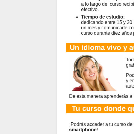
a lo largo del curso rec
efectivo.
Tiempo de estudio:
dedicando entre 15 y 20
un mes y comunicarte co
curso durante diez años 
Un idioma vivo y a
Tod
gra
Pod
y e
aut
De esta manera aprenderás a 
Tu curso donde qu
¡Podrás acceder a tu curso de
smartphone
!