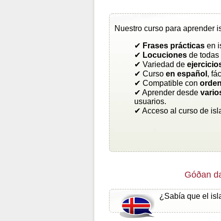
Nuestro curso para aprender i
✔
Frases prácticas
en i
✔
Locuciones
de todas 
✔ Variedad de
ejercicio
✔ Curso
en español
, fá
✔ Compatible con
orden
✔ Aprender desde
vario
usuarios.
✔ Acceso al curso de is
Góðan da
¿Sabía que el isl