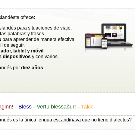
slandéste ofrece:
slandés para situaciones de viaje.
las palabras y frases.
s
para aprender de manera efectiva.
cil de seguir.
ador, tablet y móvil
.
s dispositivos
y con varios
landés por
diez años
.
ginn!
Bless
Vertu blessaður!
Takk!
–
–
–
andés es la única lengua escandinava que no tiene dialectos?