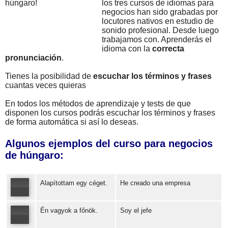
los tres cursos de idiomas para
negocios han sido grabadas por
locutores nativos en estudio de
sonido profesional. Desde luego
trabajamos con. Aprenderás el
idioma con la
correcta
pronunciación
.
Tienes la posibilidad de
escuchar los términos y frases
cuantas veces quieras
En todos los métodos de aprendizaje y tests de que
disponen los cursos podrás escuchar los términos y frases
de forma automática si así lo deseas.
Algunos ejemplos del curso para negocios
de húngaro:
Alapítottam egy céget.
He creado una empresa
Én vagyok a főnök.
Soy el jefe
Error loading: "https://www.idiomaspc.com/curso-aprender-hungaro-negocios/audio/224806.mp3"