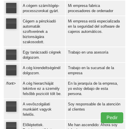
A cégem számítógép-
Mi empresa fabrica
Error loading: "https://www.idiomaspc.com/curso-aprender-hungaro-negocios/audio/224807.mp3"
processzorokat gyárt.
procesadores de ordenador
Cégem a pénzkiadó
Mi empresa está especializada
Error loading: "https://www.idiomaspc.com/curso-aprender-hungaro-negocios/audio/224808.mp3"
automaták
en la seguridad del software de
szoftverének a
cajeros automáticos.
biztonságára
Error loading: "https://www.idiomaspc.com/curso-aprender-hungaro-negocios/audio/224809.mp3"
szakosodott.
Egy tanácsadó cégnek
Trabajo en una asesoría
dolgozom.
A cég kirendeltségénél
Trabajo en la sucursal de la
Error loading: "https://www.idiomaspc.com/curso-aprender-hungaro-negocios/audio/224810.mp3"
dolgozom.
empresa
/font>
A cég hierarchiáját
En la jerarquía de la empresa,
tekintve ez a személy
yo estoy debajo de esta
felsőbb poziciót tölt be.
persona.
00:00
/
00:02
A vevőszolgálati
Soy responsable de la atención
munkáért vagyok
al clientes
felelős.
Pedir
Error loading: "https://www.idiomaspc.com/curso-aprender-hungaro-negocios/audio/224818.mp3"
Előléptettek.
Me han ascendido: Ahora soy