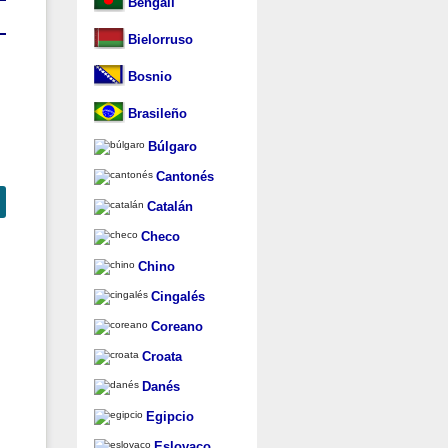
Bengalí
Bielorruso
Bosnio
Brasileño
Búlgaro
Cantonés
Catalán
Checo
Chino
Cingalés
Coreano
Croata
Danés
Egipcio
Eslovaco