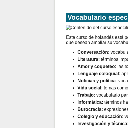
Vocabulario espec
Este curso de holandés está 
que desean ampliar su vocabul
Conversación:
vocabula
Literatura:
términos impor
Amor y coqueteo:
las e
Lenguaje coloquial:
apr
Noticias y política:
vocab
Vida social:
temas como ti
Trabajo:
vocabulario para
Informática:
términos hab
Burocracia:
expresiones 
Colegio y educación:
vo
Investigación y técnica