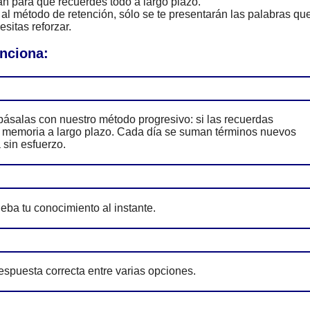
n para que recuerdes todo a largo plazo.
al método de retención, sólo se te presentarán las palabras qu
sitas reforzar.
unciona:
ásalas con nuestro método progresivo: si las recuerdas
tu memoria a largo plazo. Cada día se suman términos nuevos
 sin esfuerzo.
eba tu conocimiento al instante.
espuesta correcta entre varias opciones.