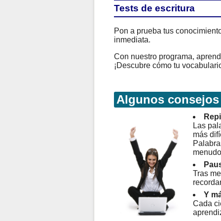
Tests de escritura
Pon a prueba tus conocimientos
inmediata.
Con nuestro programa, aprender
¡Descubre cómo tu vocabulario
Algunos consejos
Repi
Las pala
más difí
Palabra
menudo
Paus
Tras me
recorda
Y má
Cada ci
aprendi