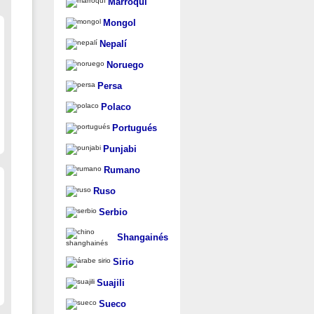
Marroquí
Mongol
Nepalí
Noruego
Persa
Polaco
Portugués
Punjabi
Rumano
Ruso
Serbio
Shangainés
Sirio
Suajili
Sueco