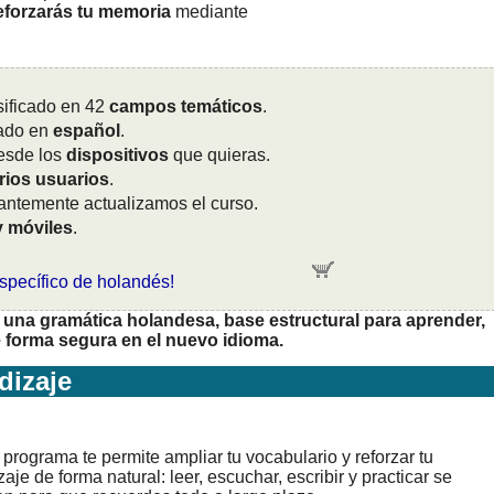
reforzarás tu memoria
mediante
sificado en 42
campos temáticos
.
cado en
español
.
esde los
dispositivos
que quieras.
rios usuarios
.
tantemente actualizamos el curso.
y móviles
.
específico de holandés!
una gramática holandesa, base estructural para aprender,
forma segura en el nuevo idioma.
izaje
programa te permite ampliar tu vocabulario y reforzar tu
aje de forma natural: leer, escuchar, escribir y practicar se