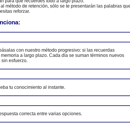
n para que recuerdes todo a largo plazo.
al método de retención, sólo se te presentarán las palabras qu
sitas reforzar.
unciona:
ásalas con nuestro método progresivo: si las recuerdas
tu memoria a largo plazo. Cada día se suman términos nuevos
 sin esfuerzo.
eba tu conocimiento al instante.
espuesta correcta entre varias opciones.