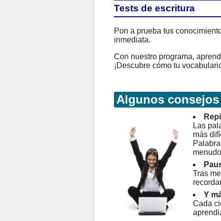
Tests de escritura
Pon a prueba tus conocimientos
inmediata.
Con nuestro programa, aprender
¡Descubre cómo tu vocabulario
Algunos consejos
Repi
Las pala
más difí
Palabra
menudo
Paus
Tras me
recorda
Y má
Cada ci
aprendi