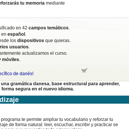
reforzarás tu memoria
mediante
sificado en 42
campos temáticos
.
o en
español
.
esde los
dispositivos
que quieras.
rios usuarios
.
tantemente actualizamos el curso.
y móviles
.
ecífico de danés!
una gramática danesa, base estructural para aprender,
forma segura en el nuevo idioma.
izaje
programa te permite ampliar tu vocabulario y reforzar tu
aje de forma natural: leer, escuchar, escribir y practicar se