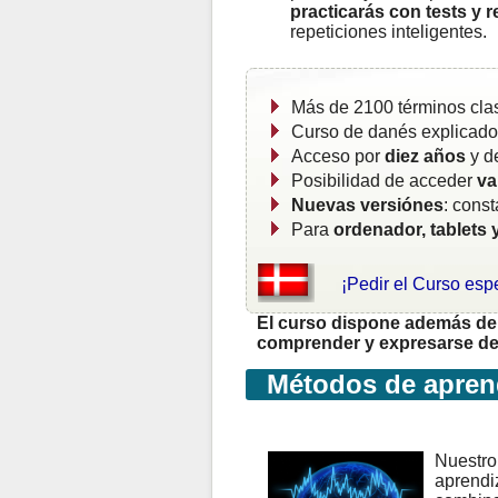
practicarás con tests y 
repeticiones inteligentes.
Más de 2100 términos cla
Curso de danés explicad
Acceso por
diez años
y d
Posibilidad de acceder
va
Nuevas versiónes
: cons
Para
ordenador, tablets 
¡Pedir el Curso esp
El curso dispone además de 
comprender y expresarse de 
Métodos de aprend
Nuestro 
aprendiz