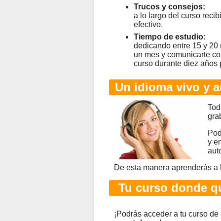
Trucos y consejos:
a lo largo del curso rec
efectivo.
Tiempo de estudio:
dedicando entre 15 y 20
un mes y comunicarte co
curso durante diez años 
Un idioma vivo y a
Tod
gra
Pod
y e
aut
De esta manera aprenderás a 
Tu curso donde qu
¡Podrás acceder a tu curso de