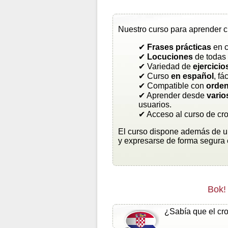
Nuestro curso para aprender cr
✔
Frases prácticas
en c
✔
Locuciones
de todas 
✔ Variedad de
ejercicio
✔ Curso
en español
, fá
✔ Compatible con
orden
✔ Aprender desde
vario
usuarios.
✔ Acceso al curso de cr
El curso dispone además de un
y expresarse de forma segura 
Bok!
¿Sabía que el cr