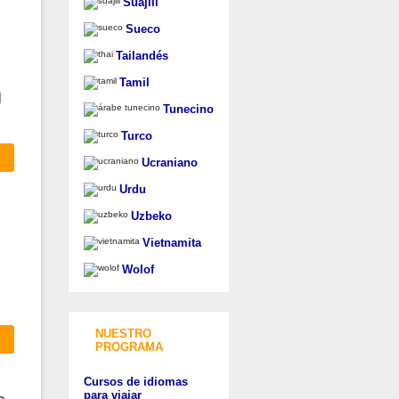
Suajili
Sueco
Tailandés
Tamil
l
Tunecino
Turco
Ucraniano
Urdu
Uzbeko
Vietnamita
Wolof
NUESTRO
PROGRAMA
Cursos de idiomas
para viajar