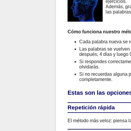
ejercicios.
Además, gra
las palabra
Cómo funciona nuestro mét
Cada palabra nueva se r
Las palabras se vuelven a
después, 4 días y luego 9
Si respondes correctamen
olvidarás.
Si no recuerdas alguna p
completamente.
Estas son las opciones
Repetición rápida
El método más veloz: piensa la