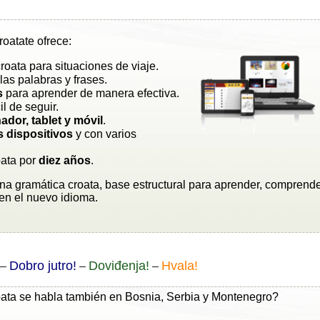
oatate ofrece:
roata para situaciones de viaje.
las palabras y frases.
s
para aprender de manera efectiva.
cil de seguir.
ador, tablet y móvil
.
s dispositivos
y con varios
oata por
diez años
.
a gramática croata, base estructural para aprender, comprend
en el nuevo idioma.
Dobro jutro!
Doviđenja!
Hvala!
–
–
–
oata se habla también en Bosnia, Serbia y Montenegro?