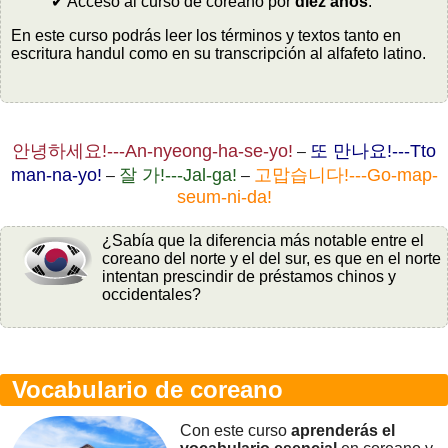
✔ Acceso al curso de coreano por
diez años
.
En este curso podrás leer los términos y textos tanto en
escritura handul como en su transcripción al alfafeto latino.
안녕하세요!---An-nyeong-ha-se-yo!
또 만나요!---Tto
–
man-na-yo!
잘 가!---Jal-ga!
고맙습니다!---Go-map-
–
–
seum-ni-da!
¿Sabía que la diferencia más notable entre el
coreano del norte y el del sur, es que en el norte
intentan prescindir de préstamos chinos y
occidentales?
Vocabulario de coreano
Con este curso
aprenderás el