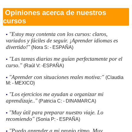
Opiniones acerca de nuestros
cursos
"Estoy muy contenta con los cursos: claros,
•
variados y fáciles de seguir. ¡Aprender idiomas es
divertido!"
(Nora S: - ESPAÑA)
"Las tareas diarias me guían perfectamente por el
•
curso."
(Raúl V: -ESPAÑA)
"Aprender con situaciones reales motiva:"
•
(Claudia
M: - MEXICO)
"Los ejercicios me ayudan a organizar mi
•
aprendizaje.."
(Patricia C: - DINAMARCA)
"Muy útil para preparar nuestro viaje. Lo
•
recomiendo"
(Sonia P: - ESPAÑA)
"Puedo aprender a mi propio ritmo. Muy
•