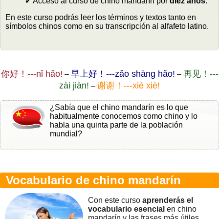
✔ Acceso al curso de chino mandarín por
diez años
.
En este curso podrás leer los términos y textos tanto en
símbolos chinos como en su transcripción al alfafeto latino.
你好！---nǐ hǎo!
早上好！---zǎo shàng hǎo!
再见！---
–
–
zài jiàn!
谢谢！---xiè xiè!
–
¿Sabía que el chino mandarín es lo que
habitualmente conocemos como chino y lo
habla una quinta parte de la población
mundial?
Vocabulario de chino mandarín
Con este curso
aprenderás el
vocabulario esencial
en chino
mandarín y las frases más útiles