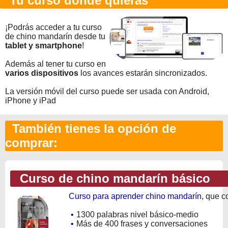
Tu curso donde quieras
¡Podrás acceder a tu curso
de chino mandarín desde tu
tablet y smartphone
!
Además al tener tu curso en
varios dispositivos
los avances estarán sincronizados.
La versión móvil del curso puede ser usada con Android,
iPhone y iPad
También tienes la opción de
comprar:
Curso de chino mandarín básico
Curso para aprender chino mandarín
, que c
•
1300 palabras nivel básico-medio
•
Más de 400 frases y conversaciones