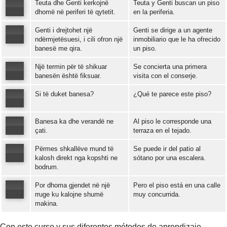
Teuta dhe Genti kerkojnë
Teuta y Genti buscan un piso
dhomë në periferi të qytetit.
en la periferia.
Genti i drejtohet një
Genti se dirige a un agente
Error loading: "https://www.idiomaspc.com/curso-aprender-albanes-avanzado/audio/4003.mp3"
ndërmjetësuesi, i cili ofron një
inmobiliario que le ha ofrecido
banesë me qira.
un piso.
Error loading: "https://www.idiomaspc.com/curso-aprender-albanes-avanzado/audio/4004.mp3"
Një termin për të shikuar
Se concierta una primera
banesën është fiksuar.
visita con el conserje.
Si të duket banesa?
¿Qué te parece este piso?
Error loading: "https://www.idiomaspc.com/curso-aprender-albanes-avanzado/audio/4005.mp3"
Banesa ka dhe verandë ne
Al piso le corresponde una
Error loading: "https://www.idiomaspc.com/curso-aprender-albanes-avanzado/audio/4006.mp3"
çati.
terraza en el tejado.
Përmes shkallëve mund të
Se puede ir del patio al
Error loading: "https://www.idiomaspc.com/curso-aprender-albanes-avanzado/audio/4007.mp3"
kalosh direkt nga kopshti ne
sótano por una escalera.
bodrum.
Error loading: "https://www.idiomaspc.com/curso-aprender-albanes-avanzado/audio/4008.mp3"
Por dhoma gjendet në një
Pero el piso está en una calle
rruge ku kalojne shumë
muy concurrida.
makina.
Error loading: "https://www.idiomaspc.com/curso-aprender-albanes-avanzado/audio/4009.mp3"
Con este curso y sus diferentes métodos de aprendizaje