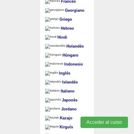
Francés
Georgiano
Griego
Hebreo
Hindi
Holandés
Húngaro
Indonesio
Inglés
Islandés
Italiano
Japonés
Jordano
Kazajo
Acceder al curso
Kirguís