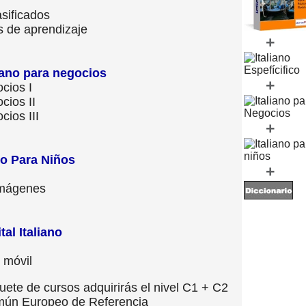
sificados
 de aprendizaje
+
iano para negocios
+
cios I
cios II
cios III
+
no Para Niños
+
imágenes
tal Italiano
 móvil
ete de cursos adquirirás el nivel C1 + C2
mún Europeo de Referencia