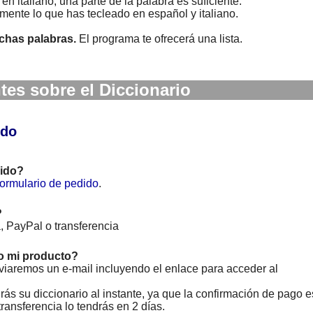
 italiano, una parte de la palabra es suficiente.
ente lo que has tecleado en español y italiano.
chas palabras.
El programa te ofrecerá una lista.
es sobre el Diccionario
ido
ido?
formulario de pedido
.
?
, PayPal o transferencia
o mi producto?
nviaremos un e-mail incluyendo el enlace para acceder al
ás su diccionario al instante, ya que la confirmación de pago e
ransferencia lo tendrás en 2 días.