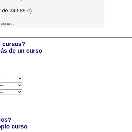
 de 249,85 €)
pulsa aquí
.
s cursos?
ás de un curso
ios?
pio curso