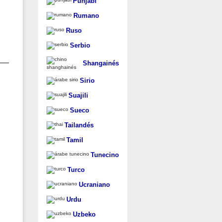
Punjabi
Rumano
Ruso
Serbio
Shangainés
Sirio
Suajili
Sueco
Tailandés
Tamil
Tunecino
Turco
Ucraniano
Urdu
Uzbeko