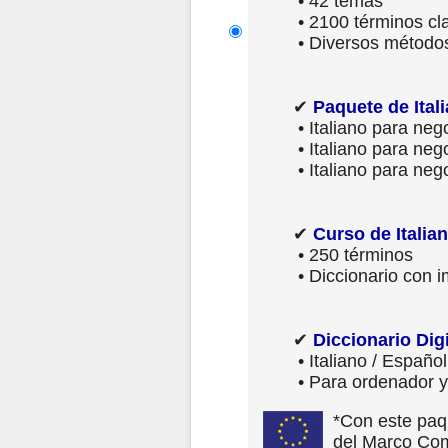
• 42 temas
• 2100 términos cla
• Diversos métodos
✔
Paquete de Ital
• Italiano para nego
• Italiano para nego
• Italiano para nego
✔
Curso de Italia
• 250 términos
• Diccionario con 
✔
Diccionario Digi
• Italiano / Español
• Para ordenador y
*Con este paqu
del Marco Co