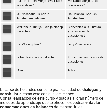
maken. Ik ben Marije. Waar kom
Me llamo Marije. ¿De
je vandaan?
dónde eres?
Error loading: "https://www.idiomaspc.com/curso-aprender-holandes-basico/audio/3004.mp3"
Uit Nederland. Ik ben in
De Holanda. Nací en
Amsterdam geboren.
Amsterdam
Welkom in Turkije. Ben je hier op
Bienvenido a la Turquía,
Error loading: "https://www.idiomaspc.com/curso-aprender-holandes-basico/audio/3005.mp3"
vakantie?
¿Estás aquí de
vacaciones?
Error loading: "https://www.idiomaspc.com/curso-aprender-holandes-basico/audio/3006.mp3"
Ja. Woon jij hier?
Sí. ¿Vives aquí?
Ik ben hier ook op vakantie.
Yo tambien estoy aquí de
Error loading: "https://www.idiomaspc.com/curso-aprender-holandes-basico/audio/3007.mp3"
vacaciones
Doei.
Adiós.
Error loading: "https://www.idiomaspc.com/curso-aprender-holandes-basico/audio/3009.mp3"
Error loading: "https://www.idiomaspc.com/curso-aprender-holandes-basico/audio/3010.mp3"
El curso de holandés contiene gran cantidad de
diálogos y
vocabulario
como éste con sus locuciones.
Con la realización de este curso y gracias al gran número de
metodos de aprendizaje que te ofrecemos podrás
entablar
conversaciones en holandés
de manera fluida.