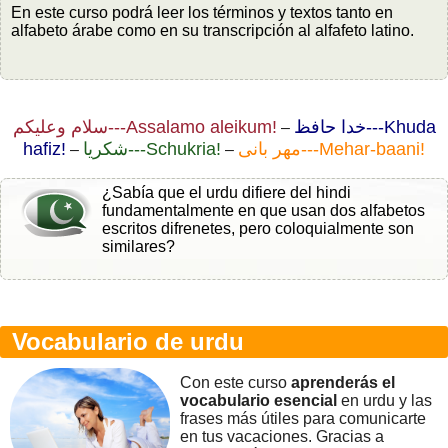
En este curso podrá leer los términos y textos tanto en
alfabeto árabe como en su transcripción al alfafeto latino.
خدا حافظ---Khuda
سلام وعليکم---Assalamo aleikum!
–
hafiz!
شکريا---Schukria!
مھر بانی---Mehar-baani!
–
–
¿Sabía que el urdu difiere del hindi
fundamentalmente en que usan dos alfabetos
escritos difrenetes, pero coloquialmente son
similares?
Vocabulario de urdu
Con este curso
aprenderás el
vocabulario esencial
en urdu y las
frases más útiles para comunicarte
en tus vacaciones. Gracias a