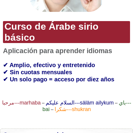
Curso de Árabe sirio
básico
Aplicación para aprender idiomas
✔ Amplio, efectivo y entretenido
✔ Sin cuotas mensuales
✔ Un solo pago = acceso por diez años
باي---
السلام عليكم---säläm ailykum
مرحبا---marhaba
–
–
bai
شكرا---shukran
–