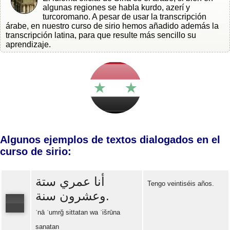
algunas regiones se habla kurdo, azerí y
turcoromano. A pesar de usar la transcripción
árabe, en nuestro curso de sirio hemos añadido además la
transcripción latina, para que resulte más sencillo su
aprendizaje.
Algunos ejemplos de textos dialogados en el
curso de sirio:
أنا عمري ستة
Tengo veintiséis años.
وعشرون سنة.
ʾnā ʿumrğ sittatan wa ʿišrūna
sanatan
Error loading: "https://www.idiomaspc.com/curso-aprender-sirio-basico/audio/3005.mp3"