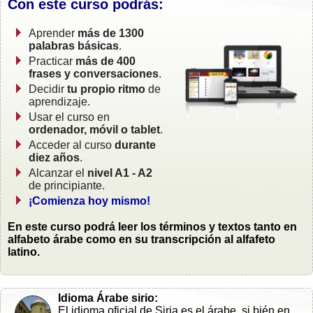
Con este curso podrás:
Aprender
más de 1300
palabras básicas
.
Practicar
más de 400
frases y conversaciones
.
Decidir
tu propio ritmo
de
aprendizaje.
Usar el curso en
ordenador, móvil o tablet
.
Acceder al curso
durante
diez años
.
Alcanzar el
nivel A1 - A2
de principiante.
¡Comienza hoy mismo!
En este curso podrá leer los términos y textos tanto en
alfabeto árabe como en su transcripción al alfafeto
latino.
Idioma Árabe sirio:
El idioma oficial de Siria es el árabe, si bién en