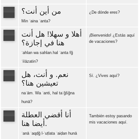
من أين أنت؟
¿De dónde eres?
Min ʾaina ʾanta?
Error loading: "https://www.idiomaspc.com/curso-aprender-sirio-basico/audio/3007.mp3"
أهلا و سهلا! هل أنت
¡Bienvenido! ¿Estás aquí
هنا في إجازة؟
de vacaciones?
Error loading: "https://www.idiomaspc.com/curso-aprender-sirio-basico/audio/3009.mp3"
ʾahlan wa sahlan.hal ʾanta fğ
ʾiīāzatin?
نعم. و أنت، هل
Sí. ¿Vives aquí?
تعيشين هنا؟
Error loading: "https://www.idiomaspc.com/curso-aprender-sirio-basico/audio/3010.mp3"
naʿām. Wa ʾanti, hal taʿğšğna
hunā?
أنا أقضي العطلة
También estoy pasando
أيضا هنا.
mis vacaciones aquí.
Error loading: "https://www.idiomaspc.com/curso-aprender-sirio-basico/audio/3012.mp3"
ʾanā ʾaqḍğ l-ʿuṭlata ʾaiḍan hunā