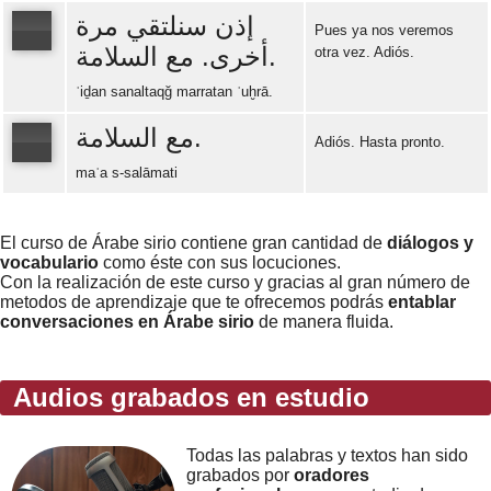
إذن سنلتقي مرة
Pues ya nos veremos
أخرى. مع السلامة.
otra vez. Adiós.
Error loading: "https://www.idiomaspc.com/curso-aprender-sirio-basico/audio/3013.mp3"
ʾiḏan sanaltaqğ marratan ʾuḫrā.
مع السلامة.
Adiós. Hasta pronto.
maʿa s-salāmati
Error loading: "https://www.idiomaspc.com/curso-aprender-sirio-basico/audio/3014.mp3"
El curso de Árabe sirio contiene gran cantidad de
diálogos y
vocabulario
como éste con sus locuciones.
Con la realización de este curso y gracias al gran número de
metodos de aprendizaje que te ofrecemos podrás
entablar
conversaciones en Árabe sirio
de manera fluida.
Audios grabados en estudio
Todas las palabras y textos han sido
grabados por
oradores