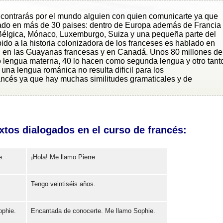
ncontrarás por el mundo alguien con quien comunicarte ya que
ado en más de 30 paises: dentro de Europa además de Francia
 Bélgica, Mónaco, Luxemburgo, Suiza y una pequeña parte del
ido a la historia colonizadora de los franceses es hablado en
, en las Guayanas francesas y en Canadá. Unos 80 millones de
 lengua materna, 40 lo hacen como segunda lengua y otro tant
 una lengua románica no resulta dificil para los
ncés ya que hay muchas similitudes gramaticales y de
tos dialogados en el curso de francés:
e.
¡Hola! Me llamo Pierre
Tengo veintiséis años.
Error loading: "https://www.idiomaspc.com/curso-aprender-frances-basico/audio/3004.mp3"
ophie.
Encantada de conocerte. Me llamo Sophie.
Error loading: "https://www.idiomaspc.com/curso-aprender-frances-basico/audio/3005.mp3"