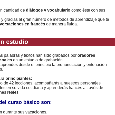
Error loading: "https://www.idiomaspc.com/curso-aprender-frances-basico/audio/3014.mp3"
an cantidad de
diálogos y vocabulario
como éste con sus
o y gracias al gran número de metodos de aprendizaje que te
versaciones en francés
de manera fluida.
n estudio
as palabras y textos han sido grabados por
oradores
onales
en un estudio de grabación.
 aprendes desde el principio la pronunciación y entonación
s.
ara principiantes:
rgo de 42 lecciones, acompañarás a nuestros personajes
les en su vida cotidiana y aprenderás francés a través de
nes reales.
del curso básico son:
 durante sus vacaciones.