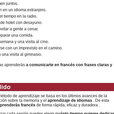
en juntos.
n en un idioma extranjero.
l tiempo en la radio.
 de hotel con desayuno.
vitar a gente a cenar.
eparar una comida.
emana y una visita al cine.
arse con un imprevisto en el camino.
una visita al gimnasio.
mas aprenderás
a comunicarte en francés con frases claras y
dido
étodo de aprendizaje se basa en los últimos avances de la
ción sobre la memoria y el
aprendizaje de idiomas
. De esta
prenderás francés
de forma rápida, eficaz y duradera .
zar cada sesión puedes elegir
cuánto tiempo quieres dedicar