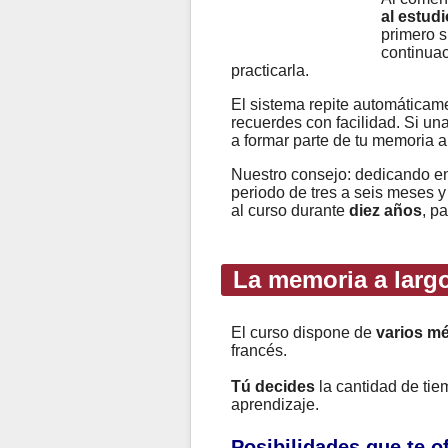
al estudi
primero s
continuac
practicarla.
El sistema repite automáticame
recuerdes con facilidad. Si un
a formar parte de tu memoria a
Nuestro consejo: dedicando e
periodo de tres a seis meses y
al curso durante
diez años
, p
La memoria a largo
El curso dispone de
varios m
francés.
Tú decides
la cantidad de ti
aprendizaje.
Posibilidades que te 