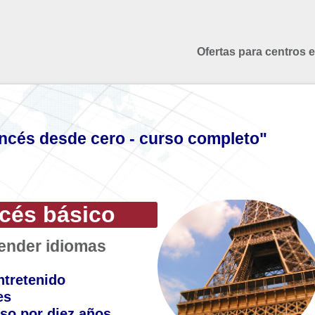
Ofertas para centros 
ncés desde cero - curso completo"
ncés básico
render idiomas
ntretenido
es
so por diez años