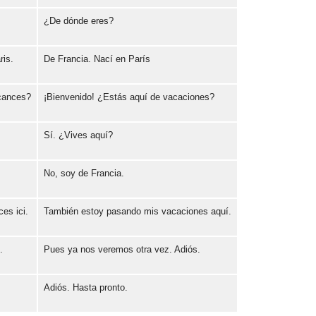
¿De dónde eres?
Error loading: "https://www.idiomaspc.com/curso-aprender-frances-basico/audio/3006.mp3"
ris.
De Francia. Nací en París
Error loading: "https://www.idiomaspc.com/curso-aprender-frances-basico/audio/3007.mp3"
acances?
¡Bienvenido! ¿Estás aquí de vacaciones?
Error loading: "https://www.idiomaspc.com/curso-aprender-frances-basico/audio/3008.mp3"
Sí. ¿Vives aquí?
Error loading: "https://www.idiomaspc.com/curso-aprender-frances-basico/audio/3009.mp3"
No, soy de Francia.
Error loading: "https://www.idiomaspc.com/curso-aprender-frances-basico/audio/3010.mp3"
es ici.
También estoy pasando mis vacaciones aquí.
Error loading: "https://www.idiomaspc.com/curso-aprender-frances-basico/audio/3011.mp3"
.
Pues ya nos veremos otra vez. Adiós.
Error loading: "https://www.idiomaspc.com/curso-aprender-frances-basico/audio/3012.mp3"
Adiós. Hasta pronto.
Error loading: "https://www.idiomaspc.com/curso-aprender-frances-basico/audio/3013.mp3"