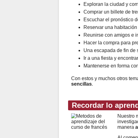
Exploran la ciudad y com
Comprar un billete de tre
Escuchar el pronóstico de
Reservar una habitación
Reunirse con amigos e in
Hacer la compra para pr
Una escapada de fin de s
Ir a una fiesta y encontr
Mantenerse en forma con 
Con estos y muchos otros te
sencillas
.
Recordar lo apren
Nuestro m
investiga
manera
a
Al comen