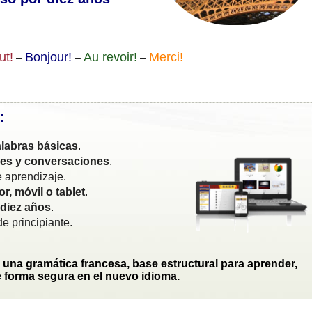
ut!
Bonjour!
Au revoir!
Merci!
–
–
–
:
labras básicas
.
ses y conversaciones
.
 aprendizaje.
r, móvil o tablet
.
 diez años
.
e principiante.
una gramática francesa, base estructural para aprender,
 forma segura en el nuevo idioma.