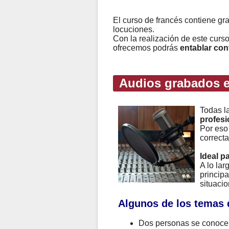
El curso de francés contiene gr
locuciones.
Con la realización de este curs
ofrecemos podrás
entablar con
Audios grabados e
Todas l
profesi
Por eso
correcta
Ideal p
A lo la
principa
situacio
Algunos de los temas 
Dos personas se conocen