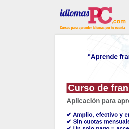
"Aprende fra
Curso de fra
Aplicación para ap
✔ Amplio, efectivo y e
✔ Sin cuotas mensual
✔ Un solo pago = acce