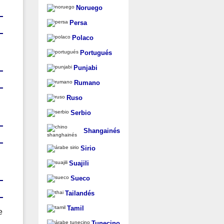
Noruego
Persa
Polaco
Portugués
Punjabi
Rumano
Ruso
Serbio
Shangainés
Sirio
Suajili
Sueco
Tailandés
Tamil
e
Tunecino