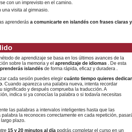
arse con un imprevisto en el camino.
una visita al gimnasio.
mas aprenderás
a comunicarte en islandés con frases claras y
dido
étodo de aprendizaje se basa en los últimos avances de la
ción sobre la memoria y el
aprendizaje de idiomas
. De esta
prenderás islandés
de forma rápida, eficaz y duradera .
zar cada sesión puedes elegir
cuánto tiempo quieres dedicar
o
. Cuando aparezca una palabra nueva, intenta recordar
u significado y después comprueba la traducción. A
ión, indica si ya conocías la palabra o si todavía necesitas
nte las palabras a intervalos inteligentes hasta que las
a palabra la reconoces correctamente en cada repetición, pasar
 largo plazo.
ntre
15 y 20 minutos al día
podrás completar el curso en un