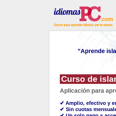
"Aprende isl
Curso de isla
Aplicación para ap
✔ Amplio, efectivo y e
✔ Sin cuotas mensual
✔ Un solo pago = acce