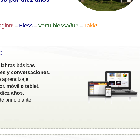
ginn!
Bless
Vertu blessaður!
Takk!
–
–
–
:
labras básicas
.
ses y conversaciones
.
 aprendizaje.
r, móvil o tablet
.
 diez años
.
e principiante.