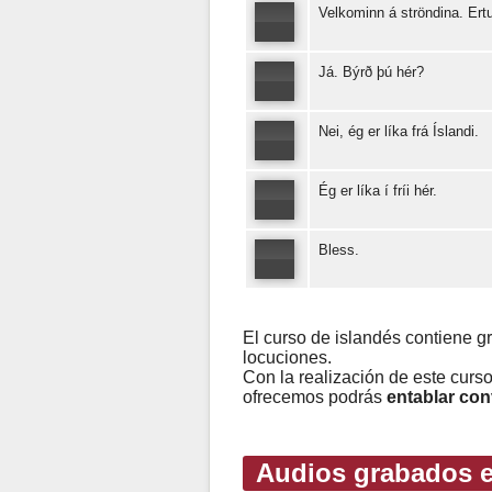
Velkominn á ströndina. Ertu 
Já. Býrð þú hér?
Nei, ég er líka frá Íslandi.
Ég er líka í fríi hér.
Bless.
El curso de islandés contiene g
locuciones.
Con la realización de este curs
ofrecemos podrás
entablar con
Audios grabados e