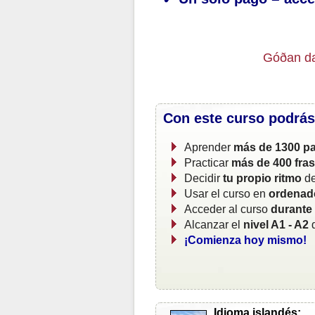
Góðan da
Con este curso podrás
Aprender
más de 1300 pa
Practicar
más de 400 fra
Decidir
tu propio ritmo
de
Usar el curso en
ordenado
Acceder al curso
durante
Alcanzar el
nivel A1 - A2
d
¡Comienza hoy mismo!
Idioma islandés: