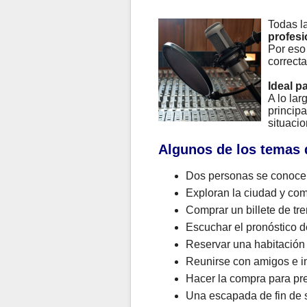
Todas l
profesi
Por eso
correcta
Ideal p
A lo la
principa
situacio
Algunos de los temas 
Dos personas se conocen
Exploran la ciudad y com
Comprar un billete de tre
Escuchar el pronóstico de
Reservar una habitación
Reunirse con amigos e in
Hacer la compra para pr
Una escapada de fin de s