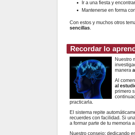
Ir a una fiesta y encontr
Mantenerse en forma con 
Con estos y muchos otros te
sencillas
.
Recordar lo apren
Nuestro m
investiga
manera
a
Al comen
al estudi
primero s
continuac
practicarla.
El sistema repite automáticame
recuerdes con facilidad. Si un
a formar parte de tu memoria a
Nuestro consejo: dedicando e