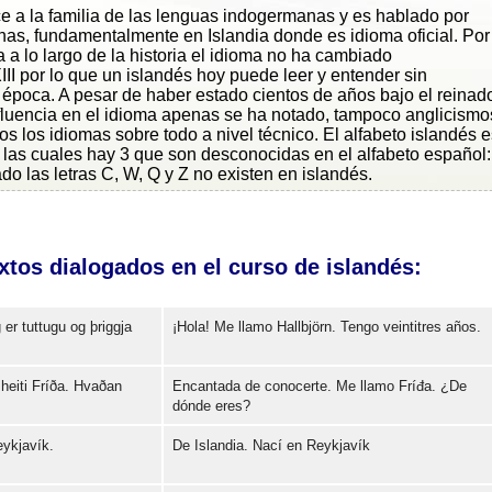
ce a la familia de las lenguas indogermanas y es hablado por
as, fundamentalmente en Islandia donde es idioma oficial. Por
la a lo largo de la historia el idioma no ha cambiado
III por lo que un islandés hoy puede leer y entender sin
 época. A pesar de haber estado cientos de años bajo el reinad
luencia en el idioma apenas se ha notado, tampoco anglicismo
os los idiomas sobre todo a nivel técnico. El alfabeto islandés e
de las cuales hay 3 que son desconocidas en el alfabeto español:
lado las letras C, W, Q y Z no existen en islandés.
tos dialogados en el curso de islandés:
 er tuttugu og þriggja
¡Hola! Me llamo Hallbjörn. Tengo veintitres años.
heiti Fríða. Hvaðan
Encantada de conocerte. Me llamo Fríđa. ¿De
Error loading: "https://www.idiomaspc.com/curso-aprender-islandes-basico/audio/3004.mp3"
dónde eres?
eykjavík.
De Islandia. Nací en Reykjavík
Error loading: "https://www.idiomaspc.com/curso-aprender-islandes-basico/audio/3005.mp3"