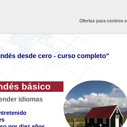
Ofertas para centros 
andés desde cero - curso completo"
ndés básico
render idiomas
ntretenido
es
so por diez años