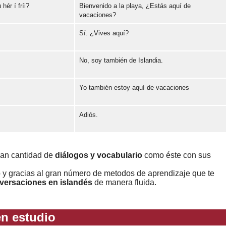
hér í fríi?
Bienvenido a la playa, ¿Estás aquí de
Error loading: "https://www.idiomaspc.com/curso-aprender-islandes-basico/audio/3006.mp3"
vacaciones?
Sí. ¿Vives aquí?
Error loading: "https://www.idiomaspc.com/curso-aprender-islandes-basico/audio/3007.mp3"
No, soy también de Islandia.
Error loading: "https://www.idiomaspc.com/curso-aprender-islandes-basico/audio/3008.mp3"
Yo también estoy aquí de vacaciones
Error loading: "https://www.idiomaspc.com/curso-aprender-islandes-basico/audio/3009.mp3"
Adiós.
Error loading: "https://www.idiomaspc.com/curso-aprender-islandes-basico/audio/3010.mp3"
Error loading: "https://www.idiomaspc.com/curso-aprender-islandes-basico/audio/3011.mp3"
ran cantidad de
diálogos y vocabulario
como éste con sus
o y gracias al gran número de metodos de aprendizaje que te
versaciones en islandés
de manera fluida.
n estudio