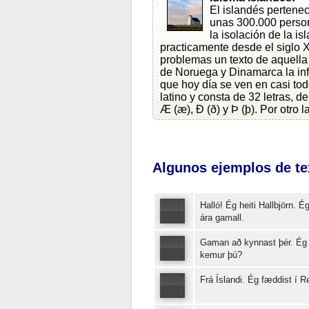
El islandés pertene
unas 300.000 person
la isolación de la is
practicamente desde el siglo X
problemas un texto de aquella
de Noruega y Dinamarca la inf
que hoy día se ven en casi tod
latino y consta de 32 letras, 
Æ (æ), Ð (ð) y Þ (þ). Por otro 
Algunos ejemplos de tex
Halló! Ég heiti Hallbjörn. Ég
ára gamall.
Gaman að kynnast þér. Ég 
kemur þú?
Frá Íslandi. Ég fæddist í R