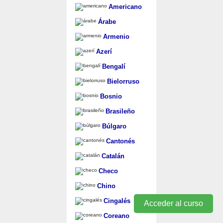
Americano
Árabe
Armenio
Azerí
Bengalí
Bielorruso
Bosnio
Brasileño
Búlgaro
Cantonés
Catalán
Checo
Chino
Cingalés
Acceder al curso
Coreano