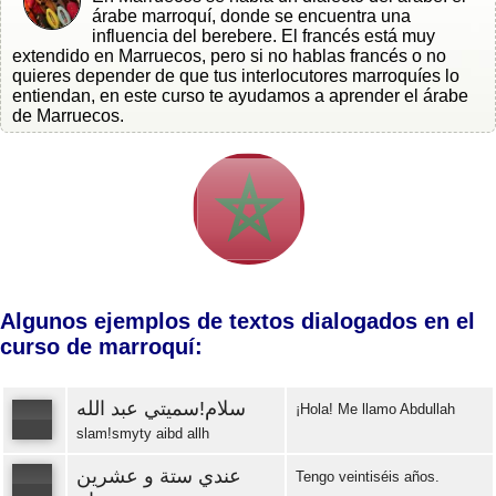
árabe marroquí, donde se encuentra una
influencia del berebere. El francés está muy
extendido en Marruecos, pero si no hablas francés o no
quieres depender de que tus interlocutores marroquíes lo
entiendan, en este curso te ayudamos a aprender el árabe
de Marruecos.
Algunos ejemplos de textos dialogados en el
curso de marroquí:
سلام!سميتي عبد الله
¡Hola! Me llamo Abdullah
slam!smyty aibd allh
عندي ستة و عشرين
Error loading: "https://www.idiomaspc.com/curso-aprender-marroqui-basico/audio/3004.mp3"
Tengo veintiséis años.