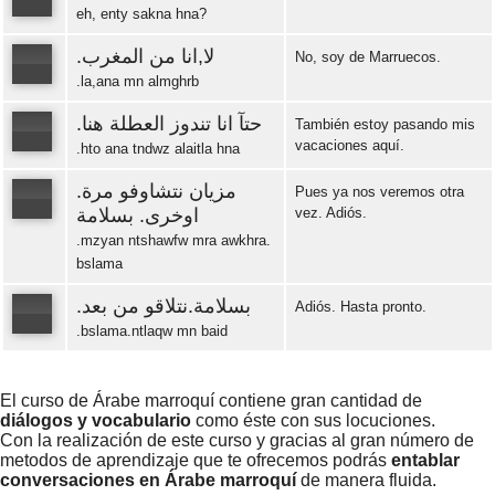
eh, enty sakna hna?
Error loading: "https://www.idiomaspc.com/curso-aprender-marroqui-basico/audio/3010.mp3"
.لا,انا من المغرب
No, soy de Marruecos.
.la,ana mn almghrb
Error loading: "https://www.idiomaspc.com/curso-aprender-marroqui-basico/audio/3011.mp3"
.حتآ انا تندوز العطلة هنا
También estoy pasando mis
vacaciones aquí.
.hto ana tndwz alaitla hna
Error loading: "https://www.idiomaspc.com/curso-aprender-marroqui-basico/audio/3012.mp3"
.مزيان نتشاوفو مرة
Pues ya nos veremos otra
اوخرى. بسلامة
vez. Adiós.
.mzyan ntshawfw mra awkhra.
Error loading: "https://www.idiomaspc.com/curso-aprender-marroqui-basico/audio/3013.mp3"
bslama
.بسلامة.نتلاقو من بعد
Adiós. Hasta pronto.
.bslama.ntlaqw mn baid
Error loading: "https://www.idiomaspc.com/curso-aprender-marroqui-basico/audio/3014.mp3"
El curso de Árabe marroquí contiene gran cantidad de
diálogos y vocabulario
como éste con sus locuciones.
Con la realización de este curso y gracias al gran número de
metodos de aprendizaje que te ofrecemos podrás
entablar
conversaciones en Árabe marroquí
de manera fluida.