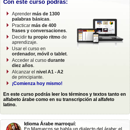
Con este curso podrás:
Aprender
más de 1300
palabras básicas
.
Practicar
más de 400
frases y conversaciones
.
Decidir
tu propio ritmo
de
aprendizaje.
Usar el curso en
ordenador, móvil o tablet
.
Acceder al curso
durante
diez años
.
Alcanzar el
nivel A1 - A2
de principiante.
¡Comienza hoy mismo!
En este curso podrás leer los términos y textos tanto en
alfabeto árabe como en su transcripción al alfafeto
latino.
Idioma Árabe marroquí:
En Marruecos se habla un dialecto del árabe: el