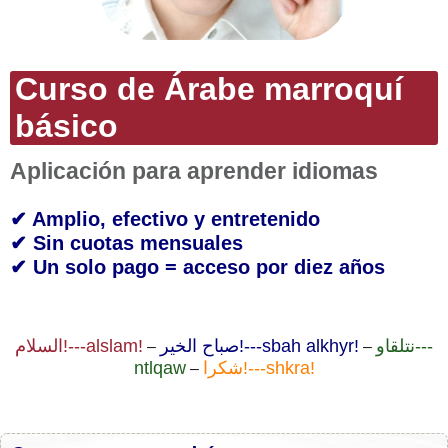
Curso de Árabe marroquí
básico
Aplicación para aprender idiomas
✔ Amplio, efectivo y entretenido
✔ Sin cuotas mensuales
✔ Un solo pago = acceso por diez años
نتلقاو---
صباح الخير!---sbah alkhyr!
السلام!---alslam!
–
–
ntlqaw
شكرا!---shkra!
–