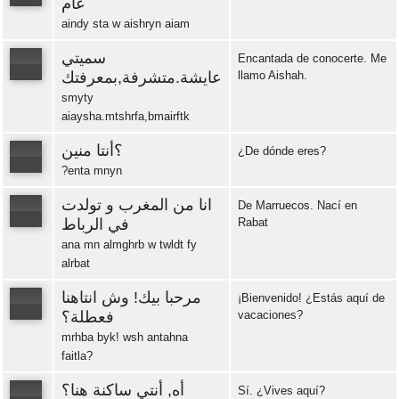
عام
aindy sta w aishryn aiam
Error loading: "https://www.idiomaspc.com/curso-aprender-marroqui-basico/audio/3005.mp3"
سميتي
Encantada de conocerte. Me
عايشة.متشرفة,بمعرفتك
llamo Aishah.
smyty
Error loading: "https://www.idiomaspc.com/curso-aprender-marroqui-basico/audio/3006.mp3"
aiaysha.mtshrfa,bmairftk
؟أنتا منين
¿De dónde eres?
?enta mnyn
Error loading: "https://www.idiomaspc.com/curso-aprender-marroqui-basico/audio/3007.mp3"
انا من المغرب و تولدت
De Marruecos. Nací en
في الرباط
Rabat
ana mn almghrb w twldt fy
Error loading: "https://www.idiomaspc.com/curso-aprender-marroqui-basico/audio/3008.mp3"
alrbat
مرحبا بيك! وش انتاهنا
¡Bienvenido! ¿Estás aquí de
فعطلة؟
vacaciones?
mrhba byk! wsh antahna
Error loading: "https://www.idiomaspc.com/curso-aprender-marroqui-basico/audio/3009.mp3"
faitla?
أه, أنتي ساكنة هنا؟
Sí. ¿Vives aquí?