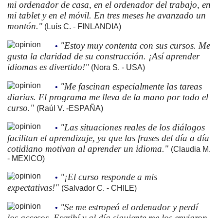
mi ordenador de casa, en el ordenador del trabajo, en
mi tablet y en el móvil. En tres meses he avanzado un
montón."
(Luís C. - FINLANDIA)
"Estoy muy contenta con sus cursos. Me
•
gusta la claridad de su construcción. ¡Así aprender
idiomas es divertido!"
(Nora S. - USA)
"Me fascinan especialmente las tareas
•
diarias. El programa me lleva de la mano por todo el
curso."
(Raúl V. -ESPAÑA)
"Las situaciones reales de los diálogos
•
facilitan el aprendizaje, ya que las frases del día a día
cotidiano motivan al aprender un idioma."
(Claudia M.
- MEXICO)
"¡El curso responde a mis
•
expectativas!"
(Salvador C. - CHILE)
"Se me estropeó el ordenador y perdí
•
los accesos. Escribí y al día siguiente me los enviaron.