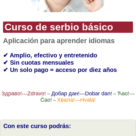
Curso de serbio básico
Aplicación para aprender idiomas
✔ Amplio, efectivo y entretenido
✔ Sin cuotas mensuales
✔ Un solo pago = acceso por diez años
Здравo!---Zdravo!
Дoбар дан!---Dobar dan!
Ћаo!---
–
–
Ćao!
Хвала!---Hvala!
–
Con este curso podrás: