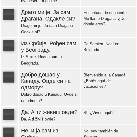
dvadeset i tri godine.
Error loading: "https://www.idiomaspc.com/curso-aprender-serbio-basico/audio/3004.mp3"
Драго ми је. Ја сам
Encantada de conocerte.
Драгана. Одакле си?
Me llamo Dragana. ¿De
dónde eres?
Drago mi je. Ja sam Dragana.
Error loading: "https://www.idiomaspc.com/curso-aprender-serbio-basico/audio/3005.mp3"
Odakle si?
Из Србије. Рођен сам
De Serbien. Nací en
у Београду.
Belgrado
Iz Srbije. Rođen sam u
Error loading: "https://www.idiomaspc.com/curso-aprender-serbio-basico/audio/3007.mp3"
Beogradu.
Добро дошао у
Bienvenido a la Canadá,
Канаду. Овде си на
¿Estás aquí de
vacaciones?
одмору?
Error loading: "https://www.idiomaspc.com/curso-aprender-serbio-basico/audio/3008.mp3"
Dobro došao u Kanadu. Ovde si
na odmoru?
Да. А ти живиш овде?
Sí. ¿Vives aquí?
Da. A ti živiš ovde?
Error loading: "https://www.idiomaspc.com/curso-aprender-serbio-basico/audio/3009.mp3"
Не, и ја сам из
No, soy también de
Serbien.