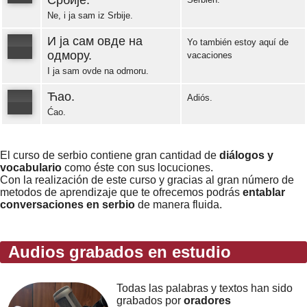
Србије.
Ne, i ja sam iz Srbije.
Error loading: "https://www.idiomaspc.com/curso-aprender-serbio-basico/audio/3011.mp3"
И ја сам овде на
Yo también estoy aquí de
одмору.
vacaciones
I ja sam ovde na odmoru.
Error loading: "https://www.idiomaspc.com/curso-aprender-serbio-basico/audio/3012.mp3"
Ћао.
Adiós.
Ćao.
Error loading: "https://www.idiomaspc.com/curso-aprender-serbio-basico/audio/3013.mp3"
El curso de serbio contiene gran cantidad de
diálogos y
vocabulario
como éste con sus locuciones.
Con la realización de este curso y gracias al gran número de
metodos de aprendizaje que te ofrecemos podrás
entablar
conversaciones en serbio
de manera fluida.
Audios grabados en estudio
Todas las palabras y textos han sido
grabados por
oradores