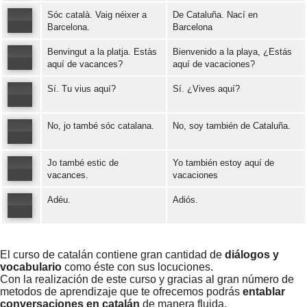
Sóc català. Vaig néixer a
De Cataluña. Nací en
Error loading: "https://www.idiomaspc.com/curso-aprender-catalan-basico/audio/3005.mp3"
Barcelona.
Barcelona
Benvingut a la platja. Estàs
Bienvenido a la playa, ¿Estás
Error loading: "https://www.idiomaspc.com/curso-aprender-catalan-basico/audio/3006.mp3"
aquí de vacances?
aquí de vacaciones?
Sí. Tu vius aquí?
Sí. ¿Vives aquí?
Error loading: "https://www.idiomaspc.com/curso-aprender-catalan-basico/audio/3007.mp3"
No, jo també sóc catalana.
No, soy también de Cataluña.
Error loading: "https://www.idiomaspc.com/curso-aprender-catalan-basico/audio/3008.mp3"
Jo també estic de
Yo también estoy aquí de
Error loading: "https://www.idiomaspc.com/curso-aprender-catalan-basico/audio/3009.mp3"
vacances.
vacaciones
Adéu.
Adiós.
Error loading: "https://www.idiomaspc.com/curso-aprender-catalan-basico/audio/3010.mp3"
Error loading: "https://www.idiomaspc.com/curso-aprender-catalan-basico/audio/3011.mp3"
El curso de catalán contiene gran cantidad de
diálogos y
vocabulario
como éste con sus locuciones.
Con la realización de este curso y gracias al gran número de
metodos de aprendizaje que te ofrecemos podrás
entablar
conversaciones en catalán
de manera fluida.