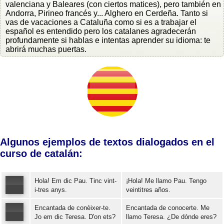
valenciana y Baleares (con ciertos matices), pero también en
Andorra, Pirineo francés y... Alghero en Cerdeña. Tanto si
vas de vacaciones a Cataluña como si es a trabajar el
español es entendido pero los catalanes agradecerán
profundamente si hablas e intentas aprender su idioma: te
abrirá muchas puertas.
Algunos ejemplos de textos dialogados en el
curso de catalán:
Hola! Em dic Pau. Tinc vint-
¡Hola! Me llamo Pau. Tengo
i-tres anys.
veintitres años.
Encantada de conèixer-te.
Encantada de conocerte. Me
Error loading: "https://www.idiomaspc.com/curso-aprender-catalan-basico/audio/3004.mp3"
Jo em dic Teresa. D'on ets?
llamo Teresa. ¿De dónde eres?