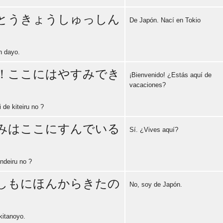
Error loading: "https://www.idiomaspc.com/curso-aprender-japones-basico/audio/3007.mp3"
とうきょうしゅっしん
De Japón. Nací en Tokio
Error loading: "https://www.idiomaspc.com/curso-aprender-japones-basico/audio/3008.mp3"
n dayo.
！ここにはやすみでき
¡Bienvenido! ¿Estás aquí de
vacaciones?
Error loading: "https://www.idiomaspc.com/curso-aprender-japones-basico/audio/3009.mp3"
de kiteiru no ?
みはここにすんでいる
Sí. ¿Vives aquí?
Error loading: "https://www.idiomaspc.com/curso-aprender-japones-basico/audio/3010.mp3"
ndeiru no ?
しもにほんからきたの
No, soy de Japón.
Error loading: "https://www.idiomaspc.com/curso-aprender-japones-basico/audio/3011.mp3"
kitanoyo.