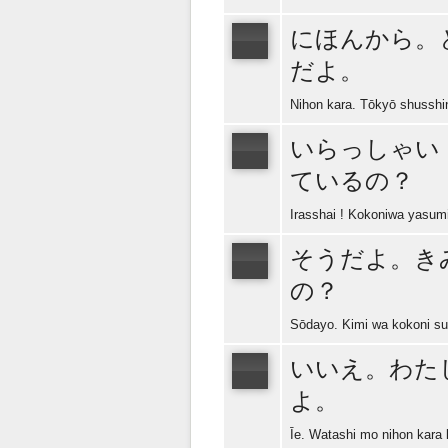
にほんから。
だよ。
Nihon kara. Tōkyō shusshi
いらっしゃい
ているの？
Irasshai ! Kokoniwa yasumi 
そうだよ。き
の？
Sōdayo. Kimi wa kokoni su
いいえ。わた
よ。
Īe. Watashi mo nihon kara 