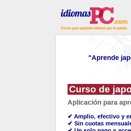
"Aprende jap
Curso de jap
Aplicación para ap
✔ Amplio, efectivo y e
✔ Sin cuotas mensual
✔ Un solo pago = acce