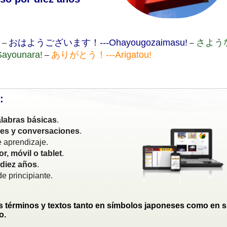
おはようございます！---Ohayougozaimasu!
さよう
–
–
ayounara!
ありがとう！---Arigatou!
–
:
labras básicas
.
ses y conversaciones
.
 aprendizaje.
r, móvil o tablet
.
 diez años
.
e principiante.
os términos y textos tanto en símbolos japoneses como en 
o.