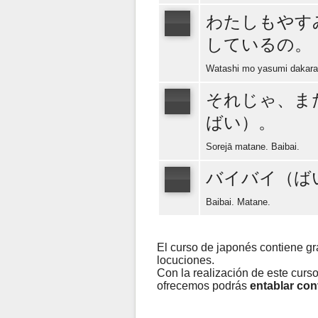
わたしもやす
しているの。
Watashi mo yasumi dakara 
それじゃ、ま
ばい）。
Sorejā matane. Baibai.
バイバイ（ば
Baibai. Matane.
El curso de japonés contiene g
locuciones.
Con la realización de este curs
ofrecemos podrás
entablar co