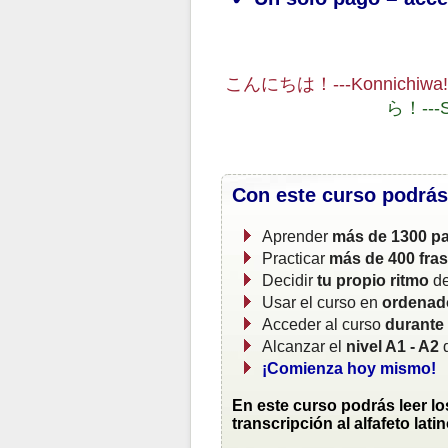
こんにちは！---Konnichiwa!
ら！---S
Con este curso podrás
Aprender
más de 1300 pa
Practicar
más de 400 fra
Decidir
tu propio ritmo
de
Usar el curso en
ordenado
Acceder al curso
durante
Alcanzar el
nivel A1 - A2
d
¡Comienza hoy mismo!
En este curso podrás leer l
transcripción al alfafeto latin