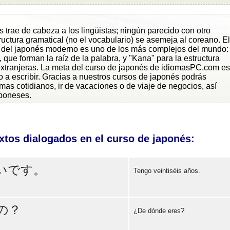
s trae de cabeza a los lingüistas; ningún parecido con otro
tructura gramatical (no el vocabulario) se asemeja al coreano. El
a del japonés moderno es uno de los más complejos del mundo:
 que forman la raíz de la palabra, y "Kana" para la estructura
extranjeras. La meta del curso de japonés de idiomasPC.com es
o a escribir. Gracias a nuestros cursos de japonés podrás
as cotidianos, ir de vacaciones o de viaje de negocios, así
poneses.
xtos dialogados en el curso de japonés:
いです。
Tengo veintiséis años.
Error loading: "https://www.idiomaspc.com/curso-aprender-japones-basico/audio/3005.mp3"
の？
¿De dónde eres?