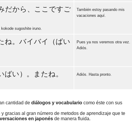
みだから、ここですご
También estoy pasando mis
vacaciones aquí.
Error loading: "https://www.idiomaspc.com/curso-aprender-japones-basico/audio/3012.mp3"
kokode sugoshite iruno.
たね。バイバイ（ばい
Pues ya nos veremos otra vez.
Adiós.
Error loading: "https://www.idiomaspc.com/curso-aprender-japones-basico/audio/3013.mp3"
いばい）。またね。
Adiós. Hasta pronto.
Error loading: "https://www.idiomaspc.com/curso-aprender-japones-basico/audio/3014.mp3"
ran cantidad de
diálogos y vocabulario
como éste con sus
o y gracias al gran número de metodos de aprendizaje que te
nversaciones en japonés
de manera fluida.