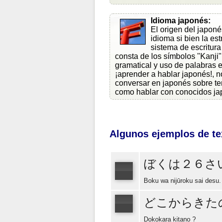
Idioma japonés:
El origen del japoné
idioma si bien la es
sistema de escritur
consta de los símbolos "Kanji",
gramatical y uso de palabras 
¡aprender a hablar japonés!, n
conversar en japonés sobre tem
como hablar con conocidos ja
Algunos ejemplos de te
ぼくは２６さ
Boku wa nijūroku sai desu.
どこからきた
Dokokara kitano ?