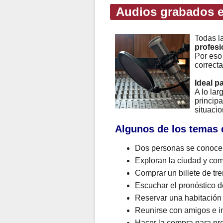
Audios grabados e
Todas l
profesi
Por eso
correcta
Ideal p
A lo la
principa
situacio
Algunos de los temas 
Dos personas se conocen
Exploran la ciudad y com
Comprar un billete de tre
Escuchar el pronóstico de
Reservar una habitación
Reunirse con amigos e in
Hacer la compra para pr