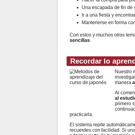
Una escapada de fin de s
Ir a una fiesta y encontr
Mantenerse en forma con 
Con estos y muchos otros te
sencillas
.
Recordar lo apren
Nuestro m
investiga
manera
a
Al comen
al estudi
primero s
continuac
practicarla.
El sistema repite automáticame
recuerdes con facilidad. Si un