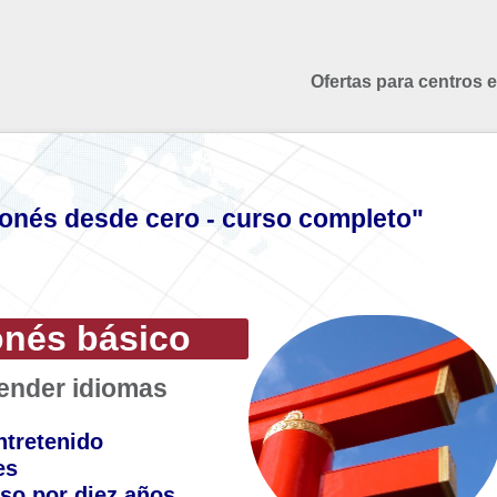
Ofertas para centros 
onés desde cero - curso completo"
onés básico
render idiomas
ntretenido
es
so por diez años