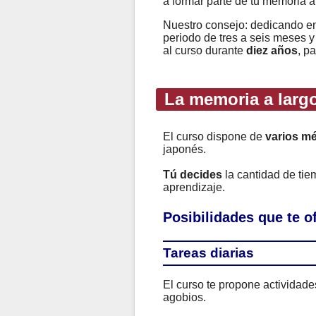
a formar parte de tu memoria a
Nuestro consejo: dedicando e
periodo de tres a seis meses y
al curso durante
diez años
, p
La memoria a largo
El curso dispone de
varios m
japonés.
Tú decides
la cantidad de ti
aprendizaje.
Posibilidades que te 
Tareas diarias
El curso te propone actividad
agobios.