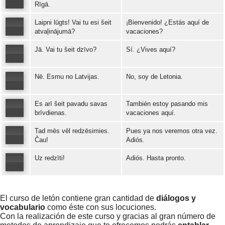
Rīgā.
Laipni lūgts! Vai tu esi šeit
¡Bienvenido! ¿Estás aquí de
Error loading: "https://www.idiomaspc.com/curso-aprender-leton-basico/audio/3008.mp3"
atvaļinājumā?
vacaciones?
Jā. Vai tu šeit dzīvo?
Sí. ¿Vives aquí?
Error loading: "https://www.idiomaspc.com/curso-aprender-leton-basico/audio/3009.mp3"
Nē. Esmu no Latvijas.
No, soy de Letonia.
Error loading: "https://www.idiomaspc.com/curso-aprender-leton-basico/audio/3010.mp3"
Es arī šeit pavadu savas
También estoy pasando mis
Error loading: "https://www.idiomaspc.com/curso-aprender-leton-basico/audio/3011.mp3"
brīvdienas.
vacaciones aquí.
Tad mēs vēl redzēsimies.
Pues ya nos veremos otra vez.
Error loading: "https://www.idiomaspc.com/curso-aprender-leton-basico/audio/3012.mp3"
Čau!
Adiós.
Uz redzīti!
Adiós. Hasta pronto.
Error loading: "https://www.idiomaspc.com/curso-aprender-leton-basico/audio/3013.mp3"
Error loading: "https://www.idiomaspc.com/curso-aprender-leton-basico/audio/3014.mp3"
El curso de letón contiene gran cantidad de
diálogos y
vocabulario
como éste con sus locuciones.
Con la realización de este curso y gracias al gran número de