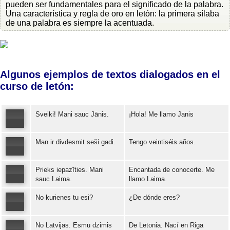
pueden ser fundamentales para el significado de la palabra.
Una característica y regla de oro en letón: la primera sílaba
de una palabra es siempre la acentuada.
Algunos ejemplos de textos dialogados en el
curso de letón:
Sveiki! Mani sauc Jānis.
¡Hola! Me llamo Janis
Man ir divdesmit seši gadi.
Tengo veintiséis años.
Error loading: "https://www.idiomaspc.com/curso-aprender-leton-basico/audio/3004.mp3"
Prieks iepazīties. Mani
Encantada de conocerte. Me
Error loading: "https://www.idiomaspc.com/curso-aprender-leton-basico/audio/3005.mp3"
sauc Laima.
llamo Laima.
No kurienes tu esi?
¿De dónde eres?
Error loading: "https://www.idiomaspc.com/curso-aprender-leton-basico/audio/3006.mp3"
No Latvijas. Esmu dzimis
De Letonia. Nací en Riga
Error loading: "https://www.idiomaspc.com/curso-aprender-leton-basico/audio/3007.mp3"