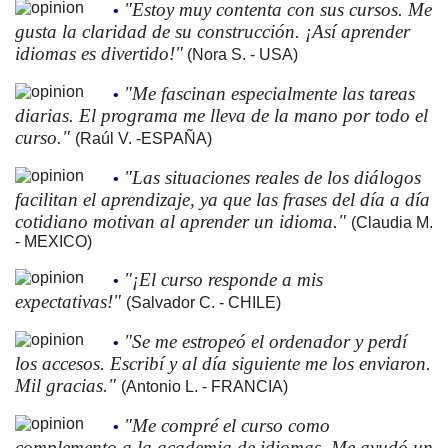
"Estoy muy contenta con sus cursos. Me
•
gusta la claridad de su construcción. ¡Así aprender
idiomas es divertido!"
(Nora S. - USA)
"Me fascinan especialmente las tareas
•
diarias. El programa me lleva de la mano por todo el
curso."
(Raúl V. -ESPAÑA)
"Las situaciones reales de los diálogos
•
facilitan el aprendizaje, ya que las frases del día a día
cotidiano motivan al aprender un idioma."
(Claudia M.
- MEXICO)
"¡El curso responde a mis
•
expectativas!"
(Salvador C. - CHILE)
"Se me estropeó el ordenador y perdí
•
los accesos. Escribí y al día siguiente me los enviaron.
Mil gracias."
(Antonio L. - FRANCIA)
"Me compré el curso como
•
complemento a la academia de idiomas. Me ayudó un