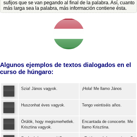
sufijos que se van pegando al final de la palabra. Así, cuanto
más larga sea la palabra, más información contiene ésta.
Algunos ejemplos de textos dialogados en el
curso de húngaro:
Szia! János vagyok.
¡Hola! Me llamo János
Huszonhat éves vagyok.
Tengo veintiséis años.
Error loading: "https://www.idiomaspc.com/curso-aprender-hungaro-basico/audio/3004.mp3"
Örülök, hogy megismerhetlek.
Encantada de conocerte. Me
Error loading: "https://www.idiomaspc.com/curso-aprender-hungaro-basico/audio/3005.mp3"
Krisztina vagyok.
llamo Krisztina.