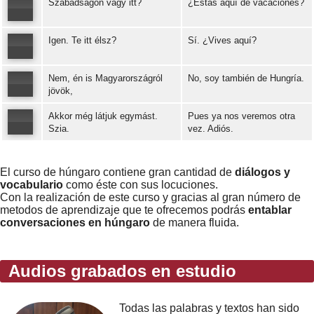
Szabadságon vagy itt?
¿Estás aquí de vacaciones?
Error loading: "https://www.idiomaspc.com/curso-aprender-hungaro-basico/audio/3006.mp3"
Igen. Te itt élsz?
Sí. ¿Vives aquí?
Error loading: "https://www.idiomaspc.com/curso-aprender-hungaro-basico/audio/3009.mp3"
Nem, én is Magyarországról
No, soy también de Hungría.
Error loading: "https://www.idiomaspc.com/curso-aprender-hungaro-basico/audio/3010.mp3"
jövök,
Akkor még látjuk egymást.
Pues ya nos veremos otra
Error loading: "https://www.idiomaspc.com/curso-aprender-hungaro-basico/audio/3011.mp3"
Szia.
vez. Adiós.
Error loading: "https://www.idiomaspc.com/curso-aprender-hungaro-basico/audio/3013.mp3"
El curso de húngaro contiene gran cantidad de
diálogos y
vocabulario
como éste con sus locuciones.
Con la realización de este curso y gracias al gran número de
metodos de aprendizaje que te ofrecemos podrás
entablar
conversaciones en húngaro
de manera fluida.
Audios grabados en estudio
Todas las palabras y textos han sido