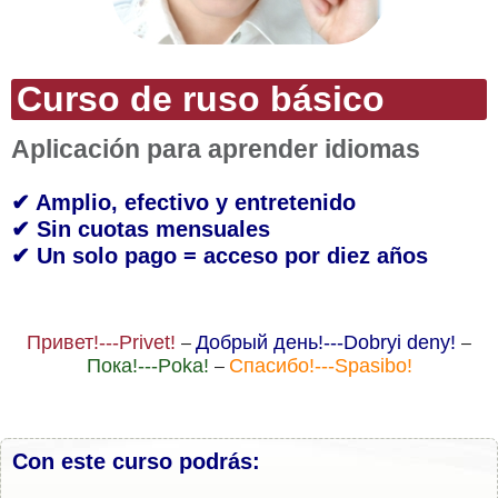
Curso de ruso básico
Aplicación para aprender idiomas
✔ Amplio, efectivo y entretenido
✔ Sin cuotas mensuales
✔ Un solo pago = acceso por diez años
Привет!---Privet!
Добрый день!---Dobryi deny!
–
–
Пока!---Poka!
Спасибо!---Spasibo!
–
Con este curso podrás: