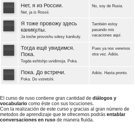
Error loading: "https://www.idiomaspc.com/curso-aprender-ruso-basico/audio/3010.mp3"
Нет, я из России.
No, soy de Rusia.
Net, ja is Rossii.
Error loading: "https://www.idiomaspc.com/curso-aprender-ruso-basico/audio/3011.mp3"
Я тоже провожу здесь
También estoy
каникулы.
pasando mis
vacaciones aquí.
Ja toshe provoshu sdesy kanikuly.
Error loading: "https://www.idiomaspc.com/curso-aprender-ruso-basico/audio/3012.mp3"
Тогда ещё увидимся.
Pues ya nos veremos
Пока.
otra vez. Adiós.
Togda eshtshjo uvidimsja. Poka.
Error loading: "https://www.idiomaspc.com/curso-aprender-ruso-basico/audio/3013.mp3"
Пока. До встречи.
Adiós. Hasta pronto.
Poka. Do vstretshi.
Error loading: "https://www.idiomaspc.com/curso-aprender-ruso-basico/audio/3014.mp3"
El curso de ruso contiene gran cantidad de
diálogos y
vocabulario
como éste con sus locuciones.
Con la realización de este curso y gracias al gran número de
metodos de aprendizaje que te ofrecemos podrás
entablar
conversaciones en ruso
de manera fluida.