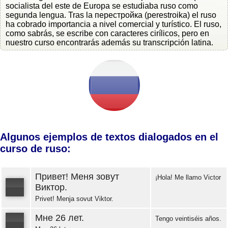
socialista del este de Europa se estudiaba ruso como
segunda lengua. Tras la перестройка (perestroika) el ruso
ha cobrado importancia a nivel comercial y turístico. El ruso,
como sabrás, se escribe con caracteres cirílicos, pero en
nuestro curso encontrarás además su transcripción latina.
Algunos ejemplos de textos dialogados en el
curso de ruso:
Привет! Меня зовут
¡Hola! Me llamo Victor
Виктор.
Privet! Menja sovut Viktor.
Error loading: "https://www.idiomaspc.com/curso-aprender-ruso-basico/audio/3004.mp3"
Мне 26 лет.
Tengo veintiséis años.