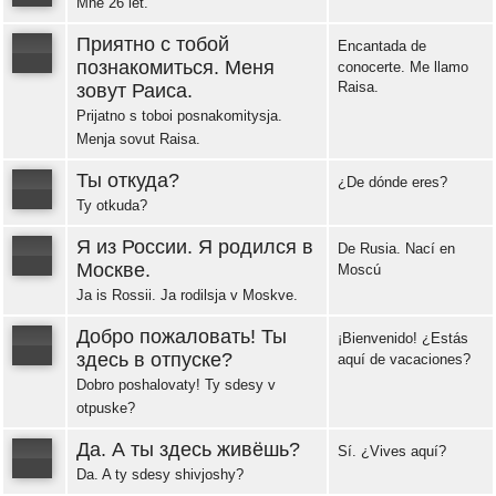
Mne 26 let.
Error loading: "https://www.idiomaspc.com/curso-aprender-ruso-basico/audio/3005.mp3"
Приятно с тобой
Encantada de
познакомиться. Меня
conocerte. Me llamo
Raisa.
зовут Раиса.
Error loading: "https://www.idiomaspc.com/curso-aprender-ruso-basico/audio/3006.mp3"
Prijatno s toboi posnakomitysja.
Menja sovut Raisa.
Ты откуда?
¿De dónde eres?
Ty otkuda?
Error loading: "https://www.idiomaspc.com/curso-aprender-ruso-basico/audio/3007.mp3"
Я из России. Я родился в
De Rusia. Nací en
Москве.
Moscú
Ja is Rossii. Ja rodilsja v Moskve.
Error loading: "https://www.idiomaspc.com/curso-aprender-ruso-basico/audio/3008.mp3"
Добро пожаловать! Ты
¡Bienvenido! ¿Estás
здесь в отпуске?
aquí de vacaciones?
Dobro poshalovaty! Ty sdesy v
Error loading: "https://www.idiomaspc.com/curso-aprender-ruso-basico/audio/3009.mp3"
otpuske?
Да. А ты здесь живёшь?
Sí. ¿Vives aquí?
Da. A ty sdesy shivjoshy?