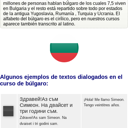
millones de personas hablan búlgaro de los cuales 7,5 viven
en Bulgaria y el resto está repartido sobre todo por estados
de la antigua Yugoslavia, Rumanía , Turquia y Ucrania. El
alfabeto del búlgaro es el cirílico, pero en nuestros cursos
aparece también transcrito al latino.
Algunos ejemplos de textos dialogados en el
curso de búlgaro:
Здравей!Аз съм
¡Hola! Me llamo Simeon.
Симеон. На двайсет и
Tengo veintitres años.
три години съм.
Zdravei!As sam Simeon. Na
dvaiset i tri godini sam.
Error loading: "https://www.idiomaspc.com/curso-aprender-bulgaro-basico/audio/3004.mp3"