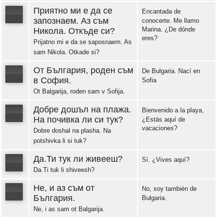
Приятно ми е да се
Encantada de
запознаем. Аз съм
conocerte. Me llamo
Marina. ¿De dónde
Никола. Откъде си?
eres?
Error loading: "https://www.idiomaspc.com/curso-aprender-bulgaro-basico/audio/3005.mp3"
Prijatno mi e da se saposnaem. As
sam Nikola. Otkade si?
От България, роден съм
De Bulgaria. Nací en
в София.
Sofia
Ot Balgarija, roden sam v Sofija.
Error loading: "https://www.idiomaspc.com/curso-aprender-bulgaro-basico/audio/3006.mp3"
Добре дошъл на плажа.
Bienvenido a la playa,
На почивка ли си тук?
¿Estás aquí de
vacaciones?
Dobre doshal na plasha. Na
Error loading: "https://www.idiomaspc.com/curso-aprender-bulgaro-basico/audio/3007.mp3"
potshivka li si tuk?
Да.Ти тук ли живееш?
Sí. ¿Vives aquí?
Da.Ti tuk li shiveesh?
Error loading: "https://www.idiomaspc.com/curso-aprender-bulgaro-basico/audio/3008.mp3"
Не, и аз съм от
No, soy también de
България.
Bulgaria.
Ne, i as sam ot Balgarija.
Error loading: "https://www.idiomaspc.com/curso-aprender-bulgaro-basico/audio/3009.mp3"