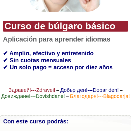
Curso de búlgaro básico
Aplicación para aprender idiomas
✔ Amplio, efectivo y entretenido
✔ Sin cuotas mensuales
✔ Un solo pago = acceso por diez años
Здравей!---Zdravei!
Добър ден!---Dobar den!
–
–
Довиждане!---Dovishdane!
Благодаря!---Blagodarja!
–
Con este curso podrás: