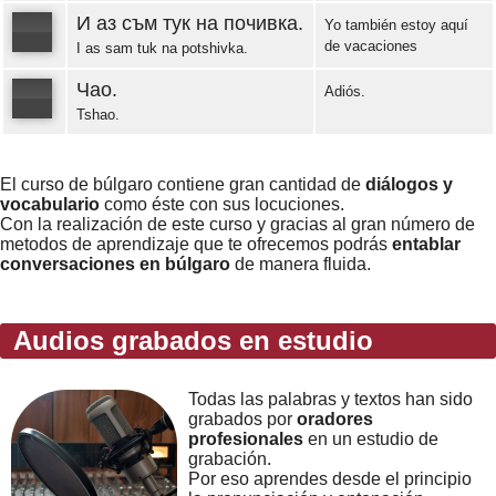
И аз съм тук на почивка.
Yo también estoy aquí
de vacaciones
I as sam tuk na potshivka.
Error loading: "https://www.idiomaspc.com/curso-aprender-bulgaro-basico/audio/3010.mp3"
Чао.
Adiós.
Tshao.
Error loading: "https://www.idiomaspc.com/curso-aprender-bulgaro-basico/audio/3011.mp3"
El curso de búlgaro contiene gran cantidad de
diálogos y
vocabulario
como éste con sus locuciones.
Con la realización de este curso y gracias al gran número de
metodos de aprendizaje que te ofrecemos podrás
entablar
conversaciones en búlgaro
de manera fluida.
Audios grabados en estudio
Todas las palabras y textos han sido
grabados por
oradores
profesionales
en un estudio de
grabación.
Por eso aprendes desde el principio