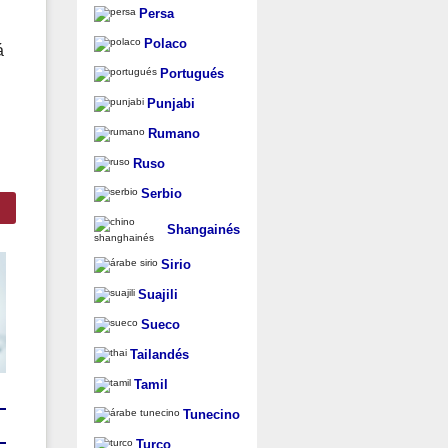
Persa
Polaco
á
Portugués
Punjabi
Rumano
Ruso
Serbio
Shangainés
Sirio
Suajili
Sueco
Tailandés
Tamil
Tunecino
Turco