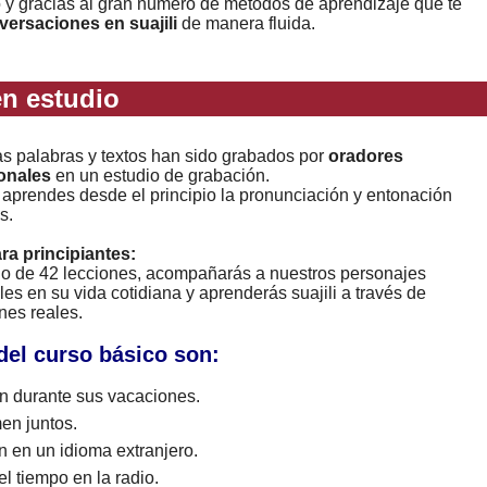
o y gracias al gran número de metodos de aprendizaje que te
versaciones en suajili
de manera fluida.
n estudio
as palabras y textos han sido grabados por
oradores
onales
en un estudio de grabación.
 aprendes desde el principio la pronunciación y entonación
s.
ara principiantes:
rgo de 42 lecciones, acompañarás a nuestros personajes
les en su vida cotidiana y aprenderás suajili a través de
nes reales.
del curso básico son:
 durante sus vacaciones.
en juntos.
n en un idioma extranjero.
l tiempo en la radio.