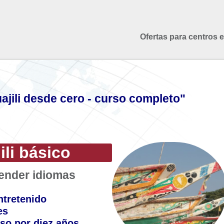
Ofertas para centros 
ajili desde cero - curso completo"
ili básico
render idiomas
ntretenido
es
so por diez años