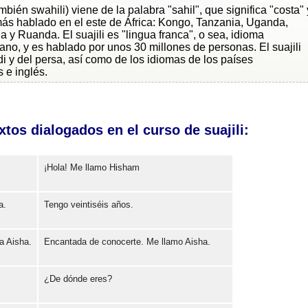
mbién swahili) viene de la palabra "sahil", que significa "costa" 
más hablado en el este de África: Kongo, Tanzania, Uganda,
y Ruanda. El suajili es "lingua franca", o sea, idioma
cano, y es hablado por unos 30 millones de personas. El suajili
di y del persa, así como de los idiomas de los países
 e inglés.
tos dialogados en el curso de suajili:
¡Hola! Me llamo Hisham
a.
Tengo veintiséis años.
Error loading: "https://www.idiomaspc.com/curso-aprender-suajili-basico/audio/3004.mp3"
a Aisha.
Encantada de conocerte. Me llamo Aisha.
Error loading: "https://www.idiomaspc.com/curso-aprender-suajili-basico/audio/3005.mp3"
¿De dónde eres?
Error loading: "https://www.idiomaspc.com/curso-aprender-suajili-basico/audio/3006.mp3"