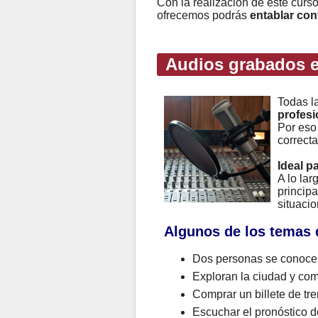
Con la realización de este curs
ofrecemos podrás
entablar con
Audios grabados e
Todas l
profesi
Por eso
correcta
Ideal p
A lo la
principa
situacio
Algunos de los temas 
Dos personas se conocen
Exploran la ciudad y com
Comprar un billete de tre
Escuchar el pronóstico de