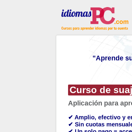
"Aprende su
Curso de suaj
Aplicación para ap
✔ Amplio, efectivo y e
✔ Sin cuotas mensual
✔ Un solo pago = acce