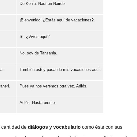
De Kenia. Nací en Nairobi
Error loading: "https://www.idiomaspc.com/curso-aprender-suajili-basico/audio/3007.mp3"
¡Bienvenido! ¿Estás aquí de vacaciones?
Error loading: "https://www.idiomaspc.com/curso-aprender-suajili-basico/audio/3008.mp3"
Sí. ¿Vives aquí?
Error loading: "https://www.idiomaspc.com/curso-aprender-suajili-basico/audio/3009.mp3"
No, soy de Tanzania.
Error loading: "https://www.idiomaspc.com/curso-aprender-suajili-basico/audio/3010.mp3"
ia.
También estoy pasando mis vacaciones aquí.
Error loading: "https://www.idiomaspc.com/curso-aprender-suajili-basico/audio/3011.mp3"
aheri.
Pues ya nos veremos otra vez. Adiós.
Error loading: "https://www.idiomaspc.com/curso-aprender-suajili-basico/audio/3012.mp3"
Adiós. Hasta pronto.
Error loading: "https://www.idiomaspc.com/curso-aprender-suajili-basico/audio/3013.mp3"
Error loading: "https://www.idiomaspc.com/curso-aprender-suajili-basico/audio/3014.mp3"
n cantidad de
diálogos y vocabulario
como éste con sus