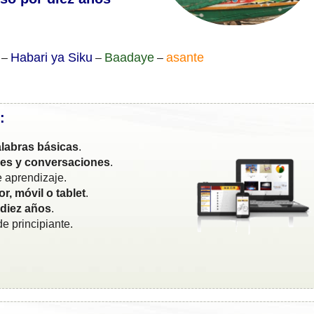
Habari ya Siku
Baadaye
asante
–
–
–
:
labras básicas
.
ses y conversaciones
.
 aprendizaje.
r, móvil o tablet
.
 diez años
.
e principiante.