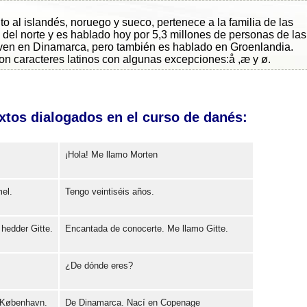
to al islandés, noruego y sueco, pertenece a la familia de las
del norte y es hablado hoy por 5,3 millones de personas de las
iven en Dinamarca, pero también es hablado en Groenlandia.
con caracteres latinos con algunas excepciones:å ,æ y ø.
xtos dialogados en el curso de danés:
¡Hola! Me llamo Morten
el.
Tengo veintiséis años.
Error loading: "https://www.idiomaspc.com/curso-aprender-danes-basico/audio/3004.mp3"
 hedder Gitte.
Encantada de conocerte. Me llamo Gitte.
Error loading: "https://www.idiomaspc.com/curso-aprender-danes-basico/audio/3005.mp3"
¿De dónde eres?
Error loading: "https://www.idiomaspc.com/curso-aprender-danes-basico/audio/3006.mp3"
i København.
De Dinamarca. Nací en Copenage
Error loading: "https://www.idiomaspc.com/curso-aprender-danes-basico/audio/3007.mp3"