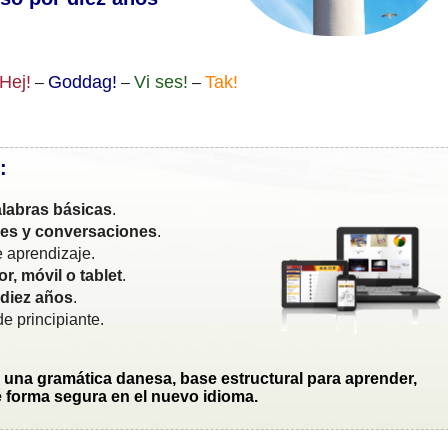
Hej!
Goddag!
Vi ses!
Tak!
–
–
–
:
labras básicas
.
ses y conversaciones
.
 aprendizaje.
r, móvil o tablet
.
 diez años
.
e principiante.
una gramática danesa, base estructural para aprender,
 forma segura en el nuevo idioma.