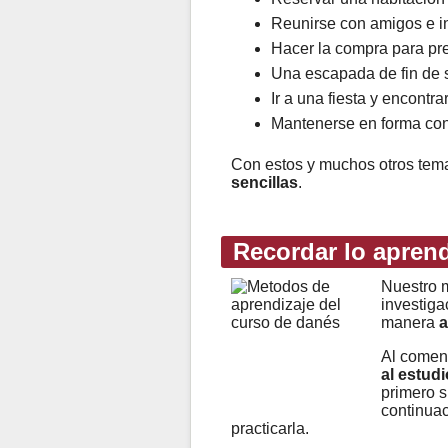
Reunirse con amigos e in
Hacer la compra para pr
Una escapada de fin de s
Ir a una fiesta y encontr
Mantenerse en forma con 
Con estos y muchos otros te
sencillas
.
Recordar lo apren
Nuestro m
investiga
manera
a
Al comen
al estudi
primero s
continuac
practicarla.