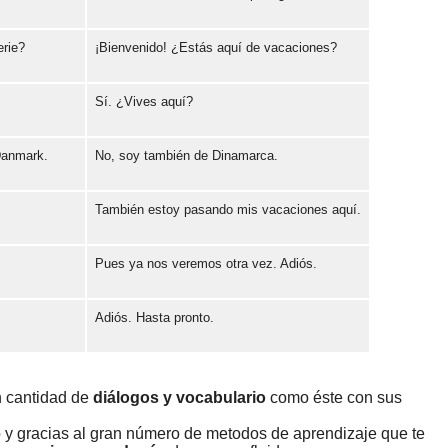
erie?
¡Bienvenido! ¿Estás aquí de vacaciones?
Error loading: "https://www.idiomaspc.com/curso-aprender-danes-basico/audio/3008.mp3"
Sí. ¿Vives aquí?
Error loading: "https://www.idiomaspc.com/curso-aprender-danes-basico/audio/3009.mp3"
Danmark.
No, soy también de Dinamarca.
Error loading: "https://www.idiomaspc.com/curso-aprender-danes-basico/audio/3010.mp3"
También estoy pasando mis vacaciones aquí.
Error loading: "https://www.idiomaspc.com/curso-aprender-danes-basico/audio/3011.mp3"
Pues ya nos veremos otra vez. Adiós.
Error loading: "https://www.idiomaspc.com/curso-aprender-danes-basico/audio/3012.mp3"
Adiós. Hasta pronto.
Error loading: "https://www.idiomaspc.com/curso-aprender-danes-basico/audio/3013.mp3"
Error loading: "https://www.idiomaspc.com/curso-aprender-danes-basico/audio/3014.mp3"
n cantidad de
diálogos y vocabulario
como éste con sus
o y gracias al gran número de metodos de aprendizaje que te