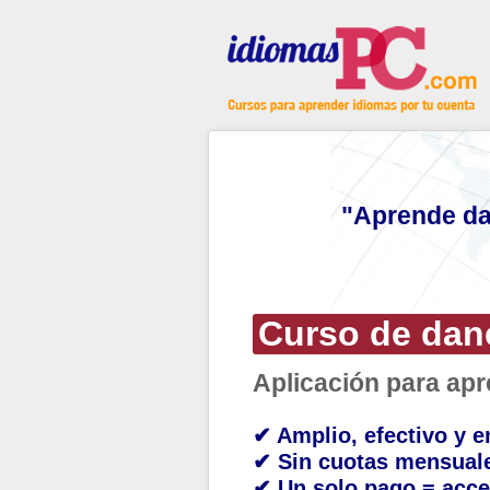
"Aprende da
Curso de dan
Aplicación para ap
✔ Amplio, efectivo y e
✔ Sin cuotas mensual
✔ Un solo pago = acce