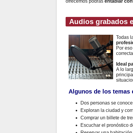
ofrecemos podrás
entablar co
Audios grabados e
Todas l
profesi
Por eso
correcta
Ideal p
A lo la
principa
situacio
Algunos de los temas 
Dos personas se conocen
Exploran la ciudad y com
Comprar un billete de tre
Escuchar el pronóstico de
Reservar una habitación