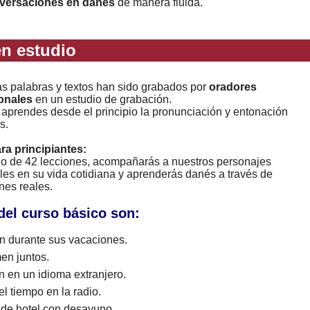
nversaciones en danés
de manera fluida.
n estudio
as palabras y textos han sido grabados por
oradores
onales
en un estudio de grabación.
 aprendes desde el principio la pronunciación y entonación
s.
ara principiantes:
rgo de 42 lecciones, acompañarás a nuestros personajes
les en su vida cotidiana y aprenderás danés a través de
nes reales.
del curso básico son:
 durante sus vacaciones.
en juntos.
n en un idioma extranjero.
l tiempo en la radio.
 de hotel con desayuno.