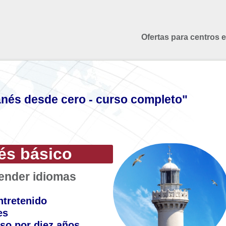
Ofertas para centros 
nés desde cero - curso completo"
és básico
render idiomas
ntretenido
es
so por diez años