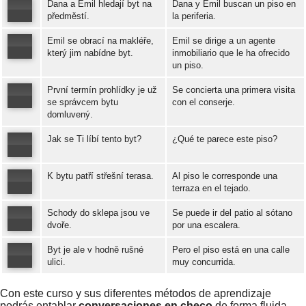
Dana a Emil hledají byt na
Dana y Emil buscan un piso en
předměstí.
la periferia.
Emil se obrací na makléře,
Emil se dirige a un agente
Error loading: "https://www.idiomaspc.com/curso-aprender-checo-avanzado/audio/4003.mp3"
který jim nabídne byt.
inmobiliario que le ha ofrecido
un piso.
Error loading: "https://www.idiomaspc.com/curso-aprender-checo-avanzado/audio/4004.mp3"
První termín prohlídky je už
Se concierta una primera visita
se správcem bytu
con el conserje.
domluvený.
Error loading: "https://www.idiomaspc.com/curso-aprender-checo-avanzado/audio/4005.mp3"
Jak se Ti líbí tento byt?
¿Qué te parece este piso?
K bytu patří střešní terasa.
Al piso le corresponde una
Error loading: "https://www.idiomaspc.com/curso-aprender-checo-avanzado/audio/4006.mp3"
terraza en el tejado.
Schody do sklepa jsou ve
Se puede ir del patio al sótano
Error loading: "https://www.idiomaspc.com/curso-aprender-checo-avanzado/audio/4007.mp3"
dvoře.
por una escalera.
Byt je ale v hodně rušné
Pero el piso está en una calle
Error loading: "https://www.idiomaspc.com/curso-aprender-checo-avanzado/audio/4008.mp3"
ulici.
muy concurrida.
Error loading: "https://www.idiomaspc.com/curso-aprender-checo-avanzado/audio/4009.mp3"
Con este curso y sus diferentes métodos de aprendizaje
podrás entablar
conversaciones en checo
de forma fluida.