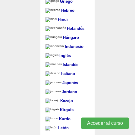
Griego
Hebreo
Hindi
Holandés
Húngaro
Indonesio
Inglés
Islandés
Italiano
Japonés
Jordano
Kazajo
Kirguís
Kurdo
Acceder al curso
Letón