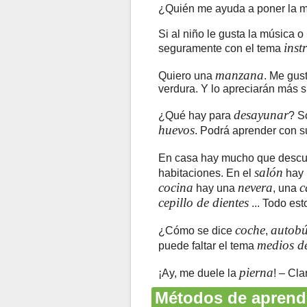
¿Quién me ayuda a poner la m
Si al niño le gusta la música o
inst
seguramente con el tema
manzana
Quiero una
. Me gus
verdura. Y lo apreciarán más s
desayunar
¿Qué hay para
? S
huevos
. Podrá aprender con su
En casa hay mucho que descub
salón
habitaciones. En el
hay
cocina
nevera
c
hay una
, una
cepillo de dientes
... Todo es
coche
autobú
¿Cómo se dice
,
medios de
puede faltar el tema
pierna
¡Ay, me duele la
! – Cl
Métodos de aprendi