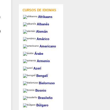
CURSOS DE IDIOMAS
n
Afrikaans
Albanés
n
Alemán
Amárico
Americano
Árabe
Armenio
Azerí
Bengalí
Bielorruso
Bosnio
Brasileño
Búlgaro