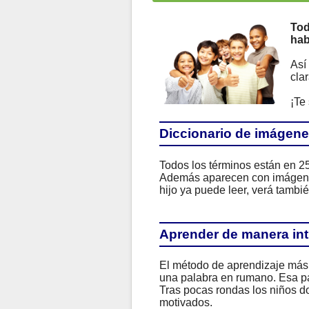
Tod
hab
Así
clar
¡Te
Diccionario de imágen
Todos los términos están en 2
Además aparecen con imágenes 
hijo ya puede leer, verá tambi
Aprender de manera intu
El método de aprendizaje más e
una palabra en rumano. Esa pa
Tras pocas rondas los niños d
motivados.