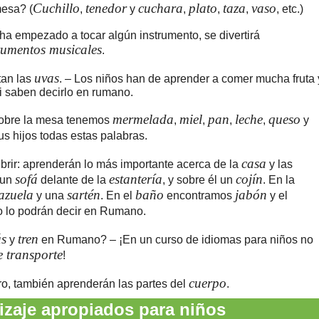
Cuchillo
tenedor
cuchara
plato
taza
vaso
esa? (
,
y
,
,
,
, etc.)
 ha empezado a tocar algún instrumento, se divertirá
rumentos musicales
.
uvas
tan las
. – Los niños han de aprender a comer mucha fruta 
i saben decirlo en rumano.
mermelada
miel
pan
leche
queso
obre la mesa tenemos
,
,
,
,
y
s hijos todas estas palabras.
casa
rir: aprenderán lo más importante acerca de la
y las
sofá
estantería
cojín
 un
delante de la
, y sobre él un
. En la
azuela
sartén
baño
jabón
y una
. En el
encontramos
y el
to lo podrán decir en Rumano.
s
tren
y
en Rumano? – ¡En un curso de idiomas para niños no
 transporte
!
cuerpo
aro, también aprenderán las partes del
.
zaje apropiados para niños