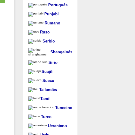
Portugués
Punjabi
Rumano
Ruso
Serbio
Shangainés
Sirio
Suajili
Sueco
Tailandés
Tamil
Tunecino
Turco
Ucraniano
Urdu