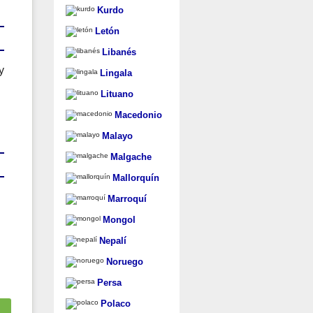
Kurdo
Letón
Libanés
y
Lingala
Lituano
Macedonio
Malayo
Malgache
Mallorquín
Marroquí
Mongol
Nepalí
Noruego
Persa
Polaco