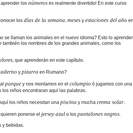
números
 aprender los
es realmente divertido! En este curso
días de la semana
meses
estaciones del año
conocer los
,
y
e
 se llaman los animales en el nuevo idioma? Esto lo aprende
ero también los nombres de los grandes animales, como los
olores
, que aprenderán en este capítulo.
uaderno
pizarra
y
en Rumano?
parque
columpio
 al
y nos montamos en el
ó jugamos con una
s los niños encontraran aquí las palabras.
piscina
crema solar
Aquí los niños necesitan una
y mucha
.
jersey azul
pantalones negros
 quieren ponerse el
o los
.
 y bebidas.