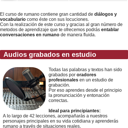
Error loading: "https://www.idiomaspc.com/curso-aprender-rumano-basico/audio/3014.mp3"
El curso de rumano contiene gran cantidad de
diálogos y
vocabulario
como éste con sus locuciones.
Con la realización de este curso y gracias al gran número de
metodos de aprendizaje que te ofrecemos podrás
entablar
conversaciones en rumano
de manera fluida.
Audios grabados en estudio
Todas las palabras y textos han sido
grabados por
oradores
profesionales
en un estudio de
grabación.
Por eso aprendes desde el principio
la pronunciación y entonación
correctas.
Ideal para principiantes:
A lo largo de 42 lecciones, acompañarás a nuestros
personajes principales en su vida cotidiana y aprenderás
rumano a través de situaciones reales.