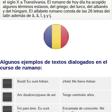
el siglo X a Transilvania. El rumano de hoy día ha acogido
algunos términos eslavos, del griego, del turco, del albanés
y del húngaro. El alfabeto rumano consta de las 26 letras del
latín además de ă, â, î, ş y ţ.
Algunos ejemplos de textos dialogados en el
curso de rumano:
Bună! Eu sunt Adrian.
¡Hola! Me llamo Adrian
Am douăzecişişase de ani.
Tengo veintiséis años.
Error loading: "https://www.idiomaspc.com/curso-aprender-rumano-basico/audio/3004.mp3"
Îmi pare bine. Eu sunt
Encantada de conocerte. Me
Error loading: "https://www.idiomaspc.com/curso-aprender-rumano-basico/audio/3005.mp3"