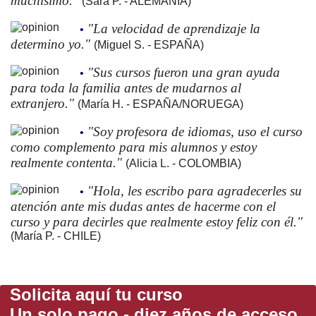
muchísimo."
(Sara P. - ALEMANIA)
"La velocidad de aprendizaje la
•
determino yo."
(Miguel S. - ESPAÑA)
"Sus cursos fueron una gran ayuda
•
para toda la familia antes de mudarnos al
extranjero."
(María H. - ESPAÑA/NORUEGA)
"Soy profesora de idiomas, uso el curso
•
como complemento para mis alumnos y estoy
realmente contenta."
(Alicia L. - COLOMBIA)
"Hola, les escribo para agradecerles su
•
atención ante mis dudas antes de hacerme con el
curso y para decirles que realmente estoy feliz con él."
(María P. - CHILE)
Solicita aquí tu curso
Un solo pago - diez años de acceso