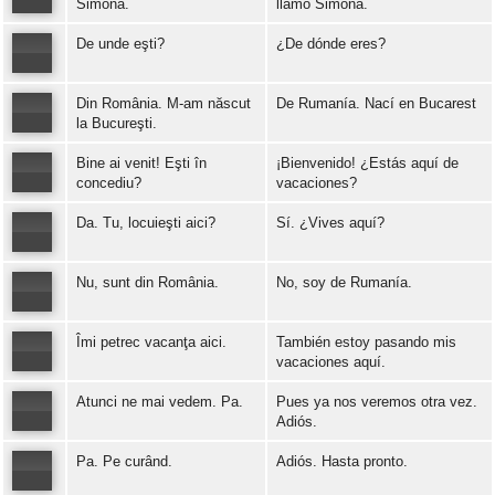
Simona.
llamo Simona.
De unde eşti?
¿De dónde eres?
Error loading: "https://www.idiomaspc.com/curso-aprender-rumano-basico/audio/3006.mp3"
Din România. M-am născut
De Rumanía. Nací en Bucarest
Error loading: "https://www.idiomaspc.com/curso-aprender-rumano-basico/audio/3007.mp3"
la Bucureşti.
Bine ai venit! Eşti în
¡Bienvenido! ¿Estás aquí de
Error loading: "https://www.idiomaspc.com/curso-aprender-rumano-basico/audio/3008.mp3"
concediu?
vacaciones?
Da. Tu, locuieşti aici?
Sí. ¿Vives aquí?
Error loading: "https://www.idiomaspc.com/curso-aprender-rumano-basico/audio/3009.mp3"
Nu, sunt din România.
No, soy de Rumanía.
Error loading: "https://www.idiomaspc.com/curso-aprender-rumano-basico/audio/3010.mp3"
Îmi petrec vacanţa aici.
También estoy pasando mis
Error loading: "https://www.idiomaspc.com/curso-aprender-rumano-basico/audio/3011.mp3"
vacaciones aquí.
Atunci ne mai vedem. Pa.
Pues ya nos veremos otra vez.
Error loading: "https://www.idiomaspc.com/curso-aprender-rumano-basico/audio/3012.mp3"
Adiós.
Pa. Pe curând.
Adiós. Hasta pronto.
Error loading: "https://www.idiomaspc.com/curso-aprender-rumano-basico/audio/3013.mp3"