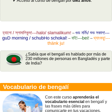
✔ Acceso al curso de bengalí por
diez años
.
হ্যালো / স্লামালিকুম!---halo/ slamalikum!
গুড মর্নিং/ শুভ সকাল!---
–
guD morning / schubHo schokal!
বাই!---bei!
থ্যাংকয়ু!---
–
–
thänk ju!
¿Sabía que el bengalí es hablado por más de
230 millones de personas en Bangladés y parte
de India?
Vocabulario de bengalí
Con este curso
aprenderás el
vocabulario esencial
en bengalí y
las frases más útiles para
comunicarte en tus vacaciones.