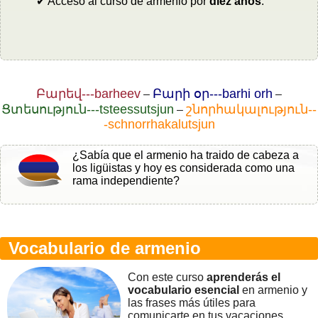
✔ Acceso al curso de armenio por
diez años
.
Բարեվ---barheev
Բարի օր---barhi orh
–
–
Ցտեսություն---tsteessutsjun
շնորհակալություն--
–
-schnorrhakalutsjun
¿Sabía que el armenio ha traido de cabeza a
los ligüistas y hoy es considerada como una
rama independiente?
Vocabulario de armenio
Con este curso
aprenderás el
vocabulario esencial
en armenio y
las frases más útiles para
comunicarte en tus vacaciones.