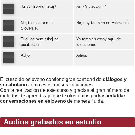
Ja. Ali ti živiš tukaj?
Sí. ¿Vives aquí?
Error loading: "https://www.idiomaspc.com/curso-aprender-esloveno-basico/audio/3007.mp3"
Ne, tudi jaz sem iz
No, soy también de Eslovenia.
Error loading: "https://www.idiomaspc.com/curso-aprender-esloveno-basico/audio/3008.mp3"
Slovenije.
Tudi jaz sem tukaj na
Yo también estoy aquí de
Error loading: "https://www.idiomaspc.com/curso-aprender-esloveno-basico/audio/3009.mp3"
počitnicah.
vacaciones
Adijo.
Adiós.
Error loading: "https://www.idiomaspc.com/curso-aprender-esloveno-basico/audio/3010.mp3"
Error loading: "https://www.idiomaspc.com/curso-aprender-esloveno-basico/audio/3011.mp3"
El curso de esloveno contiene gran cantidad de
diálogos y
vocabulario
como éste con sus locuciones.
Con la realización de este curso y gracias al gran número de
metodos de aprendizaje que te ofrecemos podrás
entablar
conversaciones en esloveno
de manera fluida.
Audios grabados en estudio