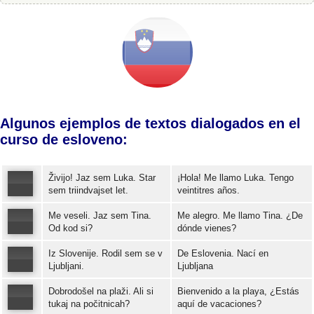
Algunos ejemplos de textos dialogados en el
curso de esloveno:
Živijo! Jaz sem Luka. Star
¡Hola! Me llamo Luka. Tengo
sem triindvajset let.
veintitres años.
Me veseli. Jaz sem Tina.
Me alegro. Me llamo Tina. ¿De
Error loading: "https://www.idiomaspc.com/curso-aprender-esloveno-basico/audio/3004.mp3"
Od kod si?
dónde vienes?
Iz Slovenije. Rodil sem se v
De Eslovenia. Nací en
Error loading: "https://www.idiomaspc.com/curso-aprender-esloveno-basico/audio/3005.mp3"
Ljubljani.
Ljubljana
Dobrodošel na plaži. Ali si
Bienvenido a la playa, ¿Estás
Error loading: "https://www.idiomaspc.com/curso-aprender-esloveno-basico/audio/3006.mp3"
tukaj na počitnicah?
aquí de vacaciones?