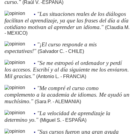
curso."
(Raúl V. -ESPAÑA)
"Las situaciones reales de los diálogos
•
facilitan el aprendizaje, ya que las frases del día a día
cotidiano motivan al aprender un idioma."
(Claudia M.
- MEXICO)
"¡El curso responde a mis
•
expectativas!"
(Salvador C. - CHILE)
"Se me estropeó el ordenador y perdí
•
los accesos. Escribí y al día siguiente me los enviaron.
Mil gracias."
(Antonio L. - FRANCIA)
"Me compré el curso como
•
complemento a la academia de idiomas. Me ayudó un
muchísimo."
(Sara P. - ALEMANIA)
"La velocidad de aprendizaje la
•
determino yo."
(Miguel S. - ESPAÑA)
"Sus cursos fueron una gran ayuda
•