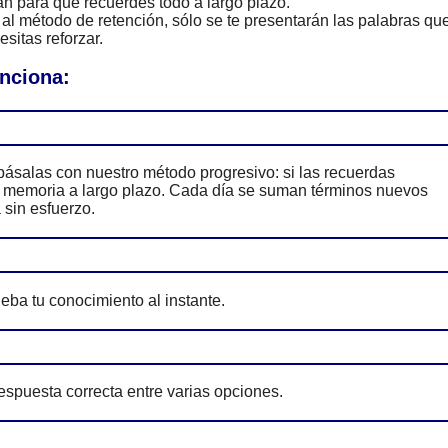
n para que recuerdes todo a largo plazo.
al método de retención, sólo se te presentarán las palabras qu
sitas reforzar.
unciona:
ásalas con nuestro método progresivo: si las recuerdas
tu memoria a largo plazo. Cada día se suman términos nuevos
 sin esfuerzo.
eba tu conocimiento al instante.
espuesta correcta entre varias opciones.