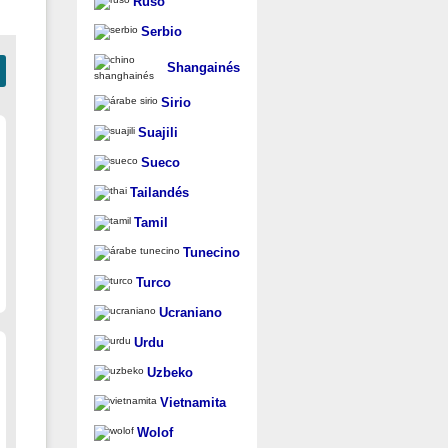
Ruso
Serbio
Shangainés
Sirio
Suajili
Sueco
Tailandés
Tamil
Tunecino
Turco
Ucraniano
Urdu
Uzbeko
Vietnamita
Wolof