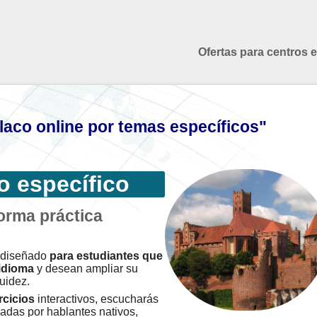
Ofertas para centros 
aco online por temas específicos"
o específico
orma práctica
á diseñado
para estudiantes que
idioma
y desean ampliar su
uidez.
rcicios
interactivos, escucharás
adas por hablantes nativos,