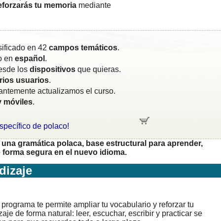
reforzarás tu memoria
mediante
sificado en 42
campos temáticos
.
o en
español
.
esde los
dispositivos
que quieras.
rios usuarios
.
tantemente actualizamos el curso.
y móviles
.
específico de polaco!
una gramática polaca, base estructural para aprender,
forma segura en el nuevo idioma.
izaje
programa te permite ampliar tu vocabulario y reforzar tu
aje de forma natural: leer, escuchar, escribir y practicar se