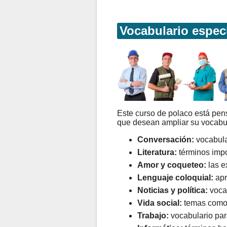
Vocabulario espec
Este curso de polaco está pe
que desean ampliar su vocabul
Conversación:
vocabula
Literatura:
términos impor
Amor y coqueteo:
las e
Lenguaje coloquial:
apr
Noticias y política:
vocab
Vida social:
temas como ti
Trabajo:
vocabulario para