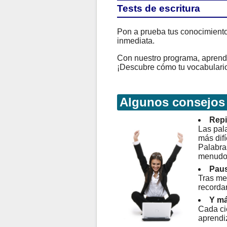
Tests de escritura
Pon a prueba tus conocimientos
inmediata.
Con nuestro programa, aprender
¡Descubre cómo tu vocabulario
Algunos consejos
Repi
Las pala
más difí
Palabra
menudo
Paus
Tras me
recorda
Y má
Cada ci
aprendi