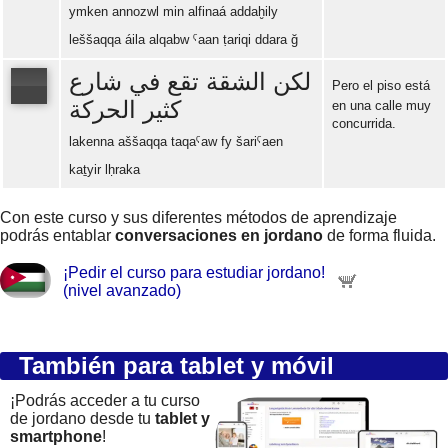
ymken annozwl min alfinaá addaḫily
leššaqqa áila alqabw ˁaan ṭariqi ddara ğ
لكن الشقة تقع في شارع
Pero el piso está
كثير الحركة
en una calle muy
concurrida.
Error loading: "https://www.idiomaspc.com/curso-aprender-jordano-avanzado/audio/4009.mp3"
lakenna aššaqqa taqaˁaw fy šariˁaen
kaṯyir lḥraka
Con este curso y sus diferentes métodos de aprendizaje
podrás entablar
conversaciones en jordano
de forma fluida.
¡Pedir el curso para estudiar jordano!
(nivel avanzado)
También para tablet y móvil
¡Podrás acceder a tu curso
de jordano desde tu
tablet y
smartphone
!