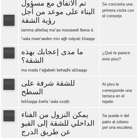
تم الاتفاق مع مسؤول
Se concierta una
البناء على موعد من أجل
primera visita con
el conserje.
رؤية الشقة
tamma alitefaq maˁaa masáwwli lbena á
Error loading: "https://www.idiomaspc.com/curso-aprender-jordano-avanzado/audio/4005.mp3"
ˁaala mawˁaeden min ağli roáyati ššaqqa
ما مدى إعجابك بهذه
¿Qué te parece
الشقة؟
este piso?
Error loading: "https://www.idiomaspc.com/curso-aprender-jordano-avanzado/audio/4006.mp3"
ma mada iˁağabeki behaḏhi aššaqqa
للشقة شرفة على
Al piso le
السطح
corresponde una
terraza en el
Error loading: "https://www.idiomaspc.com/curso-aprender-jordano-avanzado/audio/4007.mp3"
leššaqqa šwrfa ˁaala ssaṭḥ
tejado.
يمكن النزول من الفناء
Se puede ir del
الداخلي للشقة إلى القبو
patio al sótano
por una escalera.
عن طريق الدرج
Error loading: "https://www.idiomaspc.com/curso-aprender-jordano-avanzado/audio/4008.mp3"