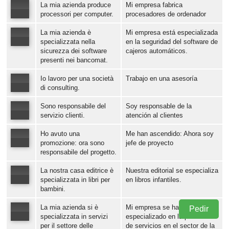
La mia azienda produce
Mi empresa fabrica
Error loading: "https://www.idiomaspc.com/curso-aprender-italiano-negocios/audio/151271.mp3"
processori per computer.
procesadores de ordenador
La mia azienda è
Mi empresa está especializada
Error loading: "https://www.idiomaspc.com/curso-aprender-italiano-negocios/audio/151272.mp3"
specializzata nella
en la seguridad del software de
sicurezza dei software
cajeros automáticos.
presenti nei bancomat.
Error loading: "https://www.idiomaspc.com/curso-aprender-italiano-negocios/audio/151273.mp3"
Io lavoro per una società
Trabajo en una asesoría
di consulting.
Sono responsabile del
Soy responsable de la
Error loading: "https://www.idiomaspc.com/curso-aprender-italiano-negocios/audio/151274.mp3"
servizio clienti.
atención al clientes
Ho avuto una
Me han ascendido: Ahora soy
Error loading: "https://www.idiomaspc.com/curso-aprender-italiano-negocios/audio/151282.mp3"
promozione: ora sono
jefe de proyecto
responsabile del progetto.
Error loading: "https://www.idiomaspc.com/curso-aprender-italiano-negocios/audio/151283.mp3"
La nostra casa editrice è
Nuestra editorial se especializa
specializzata in libri per
en libros infantiles.
bambini.
Error loading: "https://www.idiomaspc.com/curso-aprender-italiano-negocios/audio/151284.mp3"
La mia azienda si è
Mi empresa se ha
Pedir
specializzata in servizi
especializado en la prestación
per il settore delle
de servicios en el sector de la