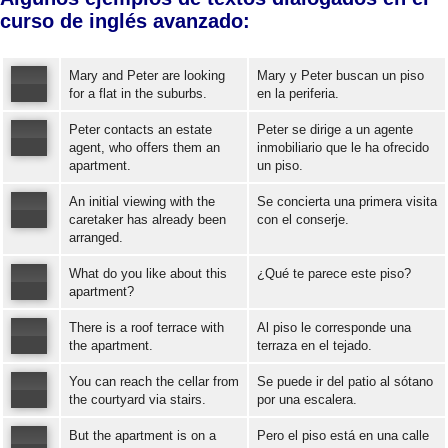
curso de inglés avanzado:
Mary and Peter are looking
Mary y Peter buscan un piso
for a flat in the suburbs.
en la periferia.
Peter contacts an estate
Peter se dirige a un agente
Error loading: "https://www.idiomaspc.com/curso-aprender-ingles-avanzado/audio/4003.mp3"
agent, who offers them an
inmobiliario que le ha ofrecido
apartment.
un piso.
Error loading: "https://www.idiomaspc.com/curso-aprender-ingles-avanzado/audio/4004.mp3"
An initial viewing with the
Se concierta una primera visita
caretaker has already been
con el conserje.
arranged.
Error loading: "https://www.idiomaspc.com/curso-aprender-ingles-avanzado/audio/4005.mp3"
What do you like about this
¿Qué te parece este piso?
apartment?
There is a roof terrace with
Al piso le corresponde una
Error loading: "https://www.idiomaspc.com/curso-aprender-ingles-avanzado/audio/4006.mp3"
the apartment.
terraza en el tejado.
You can reach the cellar from
Se puede ir del patio al sótano
Error loading: "https://www.idiomaspc.com/curso-aprender-ingles-avanzado/audio/4007.mp3"
the courtyard via stairs.
por una escalera.
But the apartment is on a
Pero el piso está en una calle
Error loading: "https://www.idiomaspc.com/curso-aprender-ingles-avanzado/audio/4008.mp3"