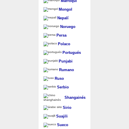
Marroquí
Mongol
Nepalí
Noruego
Persa
Polaco
Portugués
Punjabi
Rumano
Ruso
Serbio
Shangainés
Sirio
Suajili
Sueco