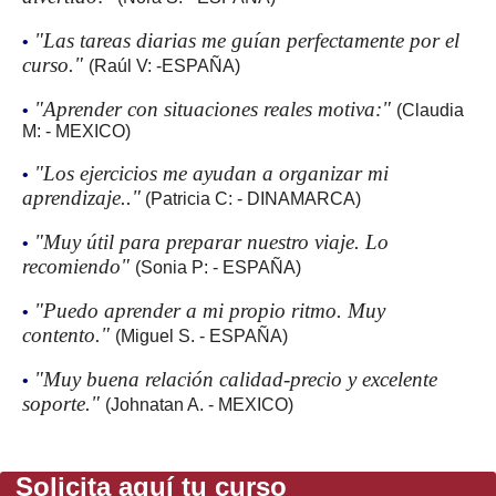
"Las tareas diarias me guían perfectamente por el
•
curso."
(Raúl V: -ESPAÑA)
"Aprender con situaciones reales motiva:"
•
(Claudia
M: - MEXICO)
"Los ejercicios me ayudan a organizar mi
•
aprendizaje.."
(Patricia C: - DINAMARCA)
"Muy útil para preparar nuestro viaje. Lo
•
recomiendo"
(Sonia P: - ESPAÑA)
"Puedo aprender a mi propio ritmo. Muy
•
contento."
(Miguel S. - ESPAÑA)
"Muy buena relación calidad-precio y excelente
•
soporte."
(Johnatan A. - MEXICO)
Solicita aquí tu curso