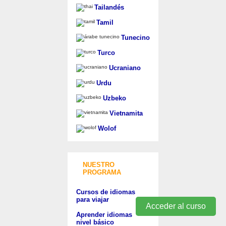
Tailandés
Tamil
Tunecino
Turco
Ucraniano
Urdu
Uzbeko
Vietnamita
Wolof
NUESTRO
PROGRAMA
Cursos de idiomas
para viajar
Acceder al curso
Aprender idiomas
nivel básico