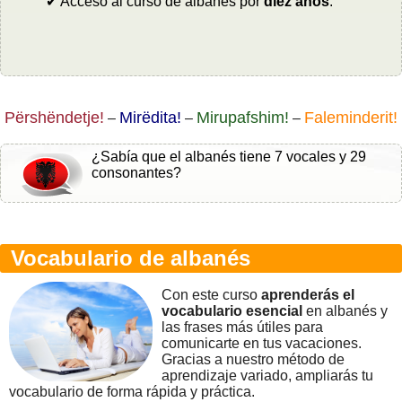
✔ Acceso al curso de albanés por
diez años
.
Përshëndetje!
Mirëdita!
Mirupafshim!
Faleminderit!
–
–
–
¿Sabía que el albanés tiene 7 vocales y 29
consonantes?
Vocabulario de albanés
Con este curso
aprenderás el
vocabulario esencial
en albanés y
las frases más útiles para
comunicarte en tus vacaciones.
Gracias a nuestro método de
aprendizaje variado, ampliarás tu
vocabulario de forma rápida y práctica.