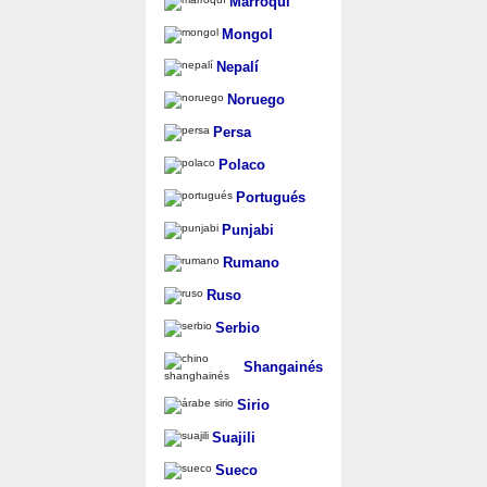
Marroquí
Mongol
Nepalí
Noruego
Persa
Polaco
Portugués
Punjabi
Rumano
Ruso
Serbio
Shangainés
Sirio
Suajili
Sueco