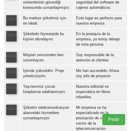
sistemlerinin güvenliği
seguridad del software de
konusunda uzmanlaşmıştır.
cajeros automáticos.
Error loading: "https://www.idiomaspc.com/curso-aprender-turco-negocios/audio/219544.mp3"
Bu merkez şirketimiz için
Este lugar es perfecto para
en ideali.
nuestra empresa
Şirketteki hiyerarşide bu
En la jerarquía de la
Error loading: "https://www.idiomaspc.com/curso-aprender-turco-negocios/audio/219551.mp3"
kişinin altındayım.
empresa, yo estoy debajo
de esta persona.
Müşteri servisinden ben
Soy responsable de la
sorumluyum.
atención al clientes
00:00
/
00:04
İşimde yükseldim. Proje
Me han ascendido: Ahora
Error loading: "https://www.idiomaspc.com/curso-aprender-turco-negocios/audio/219553.mp3"
yöneticisiyim.
soy jefe de proyecto
Yayınevimiz çocuk
Nuestra editorial se
Error loading: "https://www.idiomaspc.com/curso-aprender-turco-negocios/audio/219554.mp3"
kitaplarına odaklanmıştır.
especializa en libros
infantiles.
Error loading: "https://www.idiomaspc.com/curso-aprender-turco-negocios/audio/219555.mp3"
Şirketim telekomunikasyon
Mi empresa se ha
alanındaki hizmetlere
especializado en la
uzmanlaşmıştır.
prestación de servicios en el
Pedir
sector de la
Error loading: "https://www.idiomaspc.com/curso-aprender-turco-negocios/audio/219556.mp3"
telecomunicación.