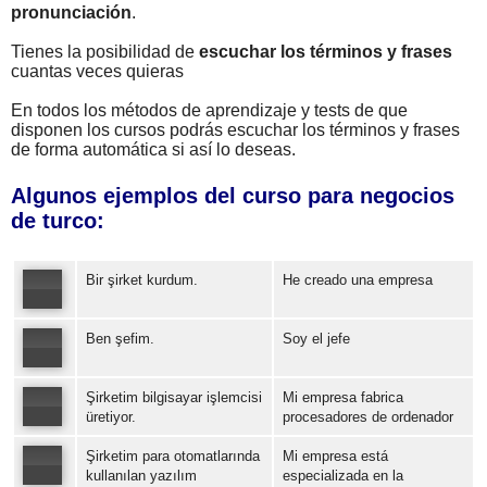
pronunciación
.
Tienes la posibilidad de
escuchar los términos y frases
cuantas veces quieras
En todos los métodos de aprendizaje y tests de que
disponen los cursos podrás escuchar los términos y frases
de forma automática si así lo deseas.
Algunos ejemplos del curso para negocios
de turco:
Bir şirket kurdum.
He creado una empresa
Ben şefim.
Soy el jefe
Error loading: "https://www.idiomaspc.com/curso-aprender-turco-negocios/audio/219541.mp3"
Şirketim bilgisayar işlemcisi
Mi empresa fabrica
Error loading: "https://www.idiomaspc.com/curso-aprender-turco-negocios/audio/219542.mp3"
üretiyor.
procesadores de ordenador
Şirketim para otomatlarında
Mi empresa está
Error loading: "https://www.idiomaspc.com/curso-aprender-turco-negocios/audio/219543.mp3"
kullanılan yazılım
especializada en la