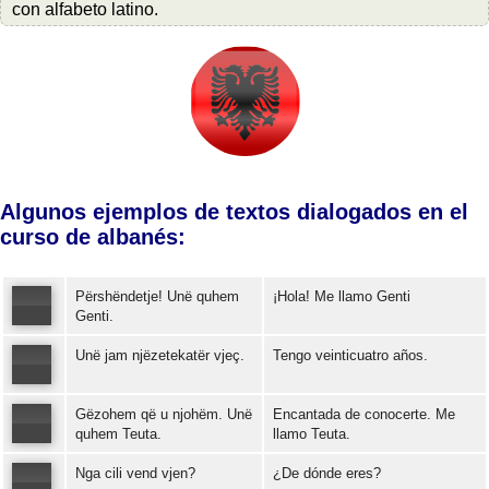
con alfabeto latino.
Algunos ejemplos de textos dialogados en el
curso de albanés:
Përshëndetje! Unë quhem
¡Hola! Me llamo Genti
Genti.
Unë jam njëzetekatër vjeç.
Tengo veinticuatro años.
Error loading: "https://www.idiomaspc.com/curso-aprender-albanes-basico/audio/3004.mp3"
Gëzohem që u njohëm. Unë
Encantada de conocerte. Me
Error loading: "https://www.idiomaspc.com/curso-aprender-albanes-basico/audio/3005.mp3"
quhem Teuta.
llamo Teuta.
Nga cili vend vjen?
¿De dónde eres?
Error loading: "https://www.idiomaspc.com/curso-aprender-albanes-basico/audio/3006.mp3"