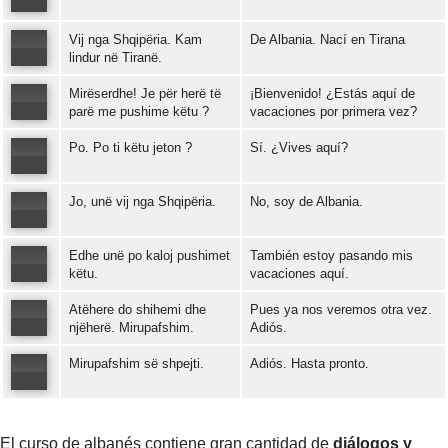
Vij nga Shqipëria. Kam
De Albania. Nací en Tirana
Error loading: "https://www.idiomaspc.com/curso-aprender-albanes-basico/audio/3007.mp3"
lindur në Tiranë.
Mirëserdhe! Je për herë të
¡Bienvenido! ¿Estás aquí de
Error loading: "https://www.idiomaspc.com/curso-aprender-albanes-basico/audio/3008.mp3"
parë me pushime këtu ?
vacaciones por primera vez?
Po. Po ti këtu jeton ?
Sí. ¿Vives aquí?
Error loading: "https://www.idiomaspc.com/curso-aprender-albanes-basico/audio/3009.mp3"
Jo, unë vij nga Shqipëria.
No, soy de Albania.
Error loading: "https://www.idiomaspc.com/curso-aprender-albanes-basico/audio/3010.mp3"
Edhe unë po kaloj pushimet
También estoy pasando mis
Error loading: "https://www.idiomaspc.com/curso-aprender-albanes-basico/audio/3011.mp3"
këtu.
vacaciones aquí.
Atëhere do shihemi dhe
Pues ya nos veremos otra vez.
Error loading: "https://www.idiomaspc.com/curso-aprender-albanes-basico/audio/3012.mp3"
njëherë. Mirupafshim.
Adiós.
Mirupafshim së shpejti.
Adiós. Hasta pronto.
Error loading: "https://www.idiomaspc.com/curso-aprender-albanes-basico/audio/3013.mp3"
Error loading: "https://www.idiomaspc.com/curso-aprender-albanes-basico/audio/3014.mp3"
El curso de albanés contiene gran cantidad de
diálogos y