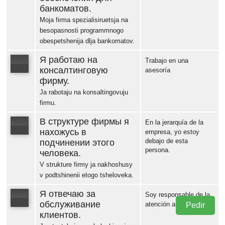
банкоматов.
Moja firma spezialisiruetsja na
besopasnosti programmnogo
obespetshenija dlja bankomatov.
Я работаю на
Trabajo en una
консалтинговую
asesoría
фирму.
Error loading: "https://www.idiomaspc.com/curso-aprender-ruso-negocios/audio/183577.mp3"
Ja rabotaju na konsaltingovuju
firmu.
В структуре фирмы я
En la jerarquía de la
нахожусь в
empresa, yo estoy
debajo de esta
подчинении этого
persona.
Error loading: "https://www.idiomaspc.com/curso-aprender-ruso-negocios/audio/183584.mp3"
человека.
V strukture firmy ja nakhoshusy
v podtshinenii etogo tsheloveka.
Я отвечаю за
Soy responsable de la
обслуживание
atención al clientes
Pedir
клиентов.
Error loading: "https://www.idiomaspc.com/curso-aprender-ruso-negocios/audio/183585.mp3"