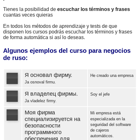
Tienes la posibilidad de
escuchar los términos y frases
cuantas veces quieras
En todos los métodos de aprendizaje y tests de que
disponen los cursos podrás escuchar los términos y frases
de forma automática si así lo deseas.
Algunos ejemplos del curso para negocios
de ruso:
Я основал фирму.
He creado una empresa
Ja osnoval firmu.
Я владелец фирмы.
Error loading: "https://www.idiomaspc.com/curso-aprender-ruso-negocios/audio/183573.mp3"
Soy el jefe
Ja vladelez firmy.
Error loading: "https://www.idiomaspc.com/curso-aprender-ruso-negocios/audio/183574.mp3"
Моя фирма
Mi empresa está
специализируется на
especializada en la
seguridad del software
безопасности
de cajeros
Error loading: "https://www.idiomaspc.com/curso-aprender-ruso-negocios/audio/183576.mp3"
программного
automáticos.
обеспечения для